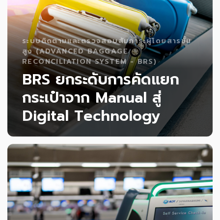
ระบบติดตามและตรวจสอบสัมภาระผู้โดยสารขั้น
สูง (ADVANCED BAGGAGE
RECONCILIATION SYSTEM - BRS)
BRS ยกระดับการคัดแยก
กระเป๋าจาก Manual สู่
Digital Technology
ระบบติดตามและตรวจสอบสัมภาระผู้โดยสาร
(Baggage Reconciliation System - BRS) ที่
เชื่อมโยงข้อมูลสัมภาระเข้ากับข้อมูลเที่ยวบินของผู้
โดยสารแบบ Real-time เพื่อให้มั่นใจว่า "กระเป๋าเดิน
อ่านเพิ่มเติม
ทางทุกใบจะขึ้นเครื่องไปพร้อมกับเจ้าของอย่างถูก
ต้องและปลอดภัย"