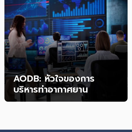
ความสะดวกและเพิ่มความแม่นยำในการออกใบแจ้งหนี้
สำหรับเที่ยวบิน พร้อม INVOICE Handling
Services ช่วยให้เจ้าหน้าที่ภาคพื้นติดตามและบันทึก
อ่านเพิ่มเติม
งานบริการได้แบบเรียลไทม์ผ่านโทรศัพท์มือถือ
AODB: หัวใจของการ
บริหารท่าอากาศยาน
ขับเคลื่อนการดำเนินงานสนามบินด้วยฐานข้อมูล
กลางอัจฉริยะ ที่รวมทุกข้อมูลเที่ยวบินและระบบหลักไว้
ในที่เดียว เพื่อให้ทุกฝ่ายทำงานสอดประสาน ตัดสินใจ
ได้แม่นยำ และยกระดับประสิทธิภาพของสนามบินทั้ง