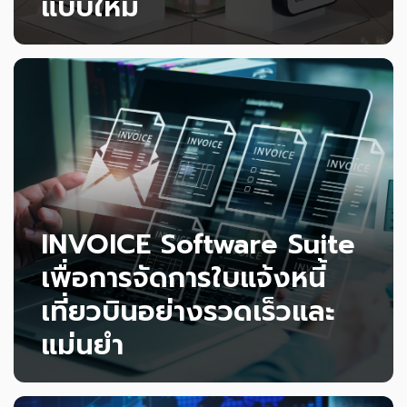
แบบใหม่
โซลูชันไบโอเมทริกส์ของ SKY ICT ช่วยเพิ่ม
ประสิทธิภาพให้สนามบินตั้งแต่การลงทะเบียนจนถึง
การขึ้นเครื่อง ด้วยระบบอัตโนมัติและแม่นยำสูง เปิด
มุมมองใหม่ของการเดินทางที่รวดเร็ว ปลอดภัย และ
อ่านเพิ่มเติม
ไม่สะดุด
INVOICE Software Suite
เพื่อการจัดการใบแจ้งหนี้
เที่ยวบินอย่างรวดเร็วและ
แม่นยำ
โครงการนี้ใช้ INVOICE Software Suite เพื่ออำนวย