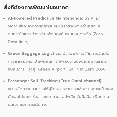
สิ่งที่ต้องการพัฒนาในอนาคต
AI-Powered Predictive Maintenance:
นำ AI มา
วิเคราะห์และคาดการณ์การซ่อมบำรุงสายพานลำเลียงและ
อุปกรณ์สแกนล่วงหน้า เพื่อป้องกันระบบหยุดชะงัก (Zero
Downtime)
Green Baggage Logistics:
พัฒนาอัลกอริทึมการจัดเส้น
ทางลำเลียงกระเป๋าเพื่อลดการใช้พลังงานของสายพานและรถ
ขนสัมภาระ มุ่งสู่ “Green Airport” และ Net Zero 2050
Passenger Self-Tracking (True Omni-channel):
ขยายขีดความสามารถให้ผู้โดยสารสามารถเช็กสถานะกระเป๋าของ
ตัวเองได้แบบ Real-time ผ่านแอปพลิเคชันมือถือ เพิ่มความ
อุ่นใจตลอดการเดินทาง