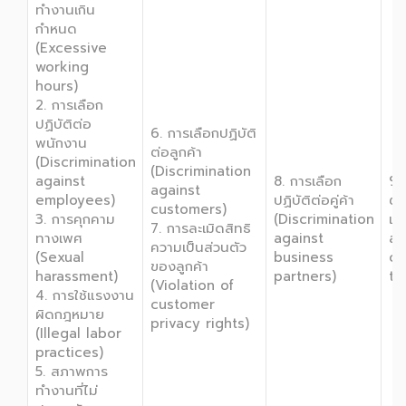
ทำงานเกิน
กำหนด
(Excessive
working
hours)
2. การเลือก
ปฏิบัติต่อ
6. การเลือกปฏิบัติ
พนักงาน
ต่อลูกค้า
(Discrimination
(Discrimination
against
8. การเลือก
9.
against
employees)
ปฏิบัติต่อคู่ค้า
ต่
customers)
3. การคุกคาม
(Discrimination
แว
7. การละเมิดสิทธิ
ทางเพศ
against
ad
ความเป็นส่วนตัว
(Sexual
business
co
ของลูกค้า
harassment)
partners)
th
(Violation of
4. การใช้แรงงาน
customer
ผิดกฎหมาย
privacy rights)
(Illegal labor
practices)
5. สภาพการ
ทำงานที่ไม่