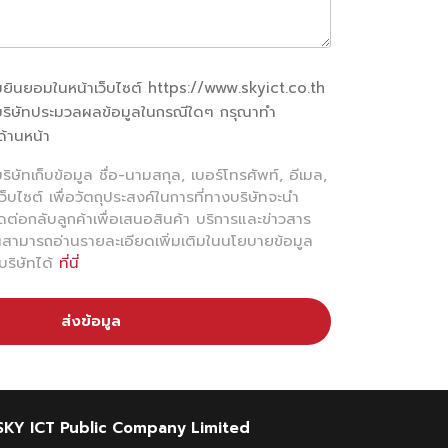
ินยอมในหน้าเว็บไซต์ https://www.skyict.co.th
บริษัทประมวลผลข้อมูลในกรณีใดๆ กรุณาทำ
ด้านหน้า
ิษัทเก็บข้อมูล ชื่อ-นามสกุล, เบอร์โทรศัพท์, อีเมล,
ว็บไซต์ เพื่อวัตถุประสงค์ในการที่ทางบริษัทจะนำ
ดต่อกลับลูกค้าเพื่อเสนอสินค้า บริการและข่าวสาร
สามารถอ่านรายละเอียดเพิ่มเติมในนโยบายข้อมูล
ริษัทได้
ที่นี่
ส่งข้อมูล
SKY ICT Public Company Limited