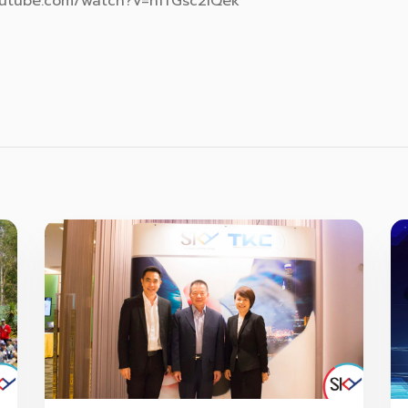
outube.com/watch?v=hffGsc2IQek