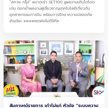
“สกาย กรุ๊ป” ผงาดเข้า SET100 ชูผลงานเติบโตโดด
เด่น ตอกย้ำผลงานผู้เชี่ยวชาญเทคโนโลยีเกี่ยวกับ
อุตสาหกรรมการบิน พร้อมการรักษาความปลอดภัย
อัจฉริยะ และแพลตฟอร์มดิจิทัล
สัมภาษณ์รายการ เก๋าไม่แก่ หัวข้อ “ระบบความ