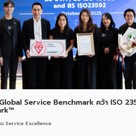
ับ Global Service Benchmark คว้า ISO 2
ark™
าน Service Excellence