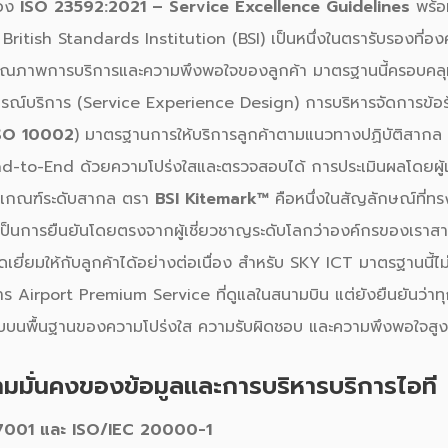
รอง
ISO 23592:2021 – Service Excellence Guidelines
พร้
ritish Standards Institution (BSI) เป็นหนึ่งในตรารับรองที่องค
ันคุณภาพการบริการและความพึงพอใจของลูกค้า มาตรฐานนี้ครอบคลุ
ณ์บริการ (Service Experience Design) การบริหารจัดการข้อร
SO 10002
) มาตรฐานการให้บริการลูกค้าตามแนวทางปฏิบัติสากล 
nd-to-End ด้วยความโปร่งใสและตรวจสอบได้ การประเมินผลโดยผู้
เกณฑ์ระดับสากล ตรา
BSI Kitemark™
คือหนึ่งในสัญลักษณ์ที่ทรง
เป็นการยืนยันโดยตรงจากผู้เชี่ยวชาญระดับโลกว่าองค์กรของเรา
เยี่ยมให้กับลูกค้าได้อย่างต่อเนื่อง สำหรับ SKY ICT มาตรฐานนี้ไม
 Airport Premium Service ที่ดูแลในสนามบิน แต่ยังยืนยันว่า
บนพื้นฐานของความโปร่งใส ความรับผิดชอบ และความพึงพอใจสูง
มมั่นคงของข้อมูลและการบริหารบริการไอที
27001 และ ISO/IEC 20000-1