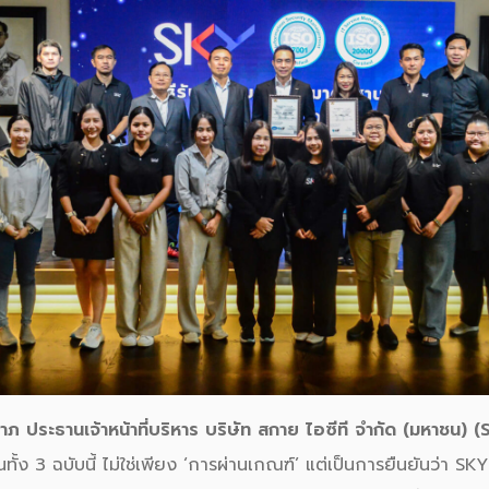
าภ ประธานเจ้าหน้าที่บริหาร บริษัท สกาย ไอซีที จำกัด (มหาชน) 
ั้ง 3 ฉบับนี้ ไม่ใช่เพียง ‘การผ่านเกณฑ์’ แต่เป็นการยืนยันว่า SK