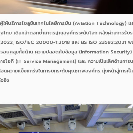
ผู้ให้บริการโซลูชันเทคโนโลยีการบิน (Aviation Technology) 
ของไทย เดินหน้าตอกย้ำมาตรฐานองค์กรระดับโลก หลังผ่านการรั
:2022
,
ISO/IEC 20000-1:2018
และ BS ISO 23592:2021 พร
งครอบคลุมทั้งด้าน ความปลอดภัยข้อมูล (Information Security)
ิการไอที (IT Service Management)
และ
ความเป็นเลิศด้านการ
้อนความแข็งแกร่งในการยกระดับคุณภาพองค์กร
มุ่งหน้าสู่การเป็
จริ
ง