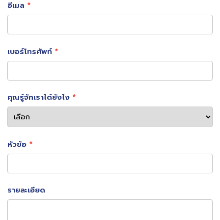
อีเมล
“สกาย กรุ๊ป มั่นใจว่าในภาพรวมบริษัทจะยังคงเติบโตอย่าง
เบอร์โทรศัพท์
มั่นคง และเติบโตอย่างต่อเนื่องในปีนี้ เรามองหาโอกาสใหม่ใน
การลงทุนในธุรกิจที่มีศักยภาพ และเตรียมความพร้อมให้กับ
บริษัทอย่างต่อเนื่องทั้งด้านเทคโนโลยีและบุคลากรเพื่อรับมือกับ
คุณรู้จักเราได้ยังไง
โอกาสและความท้าทายใหม่ๆ อาทิ เทคโนโลยีความปลอดภัย
อัจฉริยะ แพลตฟอร์มดิจิทัล ไปจนถึงการขยายสู่ธุรกิจ
เทคโนโลยีด้านต่างๆ ในอนาคตเพื่อเจาะกลุ่มลูกค้าทั้งภาครัฐ
หัวข้อ
และภาคเอกชน เพื่อเข้ามาเสริมความแข็งแกร่งให้กับบริษัท
อย่างต่อเนื่อง” นายสิทธิเดช กล่าว
รายละเอียด
#SKY #SKYICT #SKYGROUP #สกายไอซีที #สกายกรุ๊ป