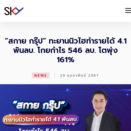
“สกาย กรุ๊ป” ทะยานนิวไฮทำรายได้ 4.1
พันลบ. โกยกำไร 546 ลบ. โตพุ่ง
161%
|
NEWS
29 กุมภาพันธ์ 2567