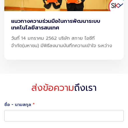
เคลื่อนธุรกิจตอบรับนโยบายของภาครัฐและยกระดับการบริการ
ของสนามบินของประเทศไทยให้ได้มาตรฐานระดับโลก รองรับ
แนวทางความร่วมมือในการพัฒนาระบบ
นักท่องเที่ยวและอุตสาหกรรมการท่องเที่ยวซึ่งถือเป็น
เทคโนโลยีสารสนเทศ
เครื่องยนต์สำคัญในการผลักดันเศรษฐกิจของประเทศ
วันที่ 14 มกราคม 2562 บริษัท สกาย ไอซีที
จำกัด(มหาชน) มีพิธีลงนามบันทึกความเข้าใจ ระหว่าง
นายสิทธิเดช กล่าวอีกว่า นอกจากการรับรู้รายได้หลักจาก
โครงการต่างๆ ที่เกี่ยวข้องกับสนามบินแล้ว สกาย กรุ๊ปยังมี
แผนนำบริษัท โปร อินไซด์ จำกัด เข้าระดมทุนใน
ส่งข้อความ
ถึงเรา
ตลาดหลักทรัพย์ภายในปีนี้ เพื่อรองรับการขยายตัวของงาน
โครงการจากภาครัฐ พร้อมรับรู้รายได้เต็มปีจากบริษัท เมท
ชื่อ - นามสกุล
เธียร์ จำกัด ที่ดำเนินธุรกิจการบริหารจัดการอสังหาริมทรัพย์
อัจฉริยะ (Smart Facility Management) ที่จะเป็นบริษัทหลัก
ในการบุกเจาะภาคเอกชน