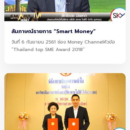
อย่างต่อเนื่อง
สัมภาษณ์รายการ “Smart Money”
ทั้งนี้ ณ สิ้นปี 2566 บริษัทได้เข้าทำสัญญาใหม่และมีงานที่รอ
วันที่ 6 กันยายน 2561 ช่อง Money Channelหัวข้อ
ส่งมอบตามสัญญาในอนาคต (Backlog) อยู่ทั้งสิ้นประมาณ
“Thailand top SME Award 2018”
ประมาณ 23,213 ล้านบาท โดยจะทยอยรับรู้รายได้ให้กับสกาย
กรุ๊ปในอีกอย่างน้อย 6-7 ปี
นายสิทธิเดช กล่าวว่า จากนโยบายกระตุ้นการท่องเที่ยว ทาง
รัฐบาลยังมีวิสัยทัศน์ที่จะสร้างสนามบินสุวรรณภูมิให้เป็นสนาม
บินดิจิทัล (Digital Airport) เพื่อรองรับนักท่องเที่ยวต่างชาติ
จำนวนมากที่หลั่งไหลเข้ามาในประเทศไทย ในฐานะผู้นำด้าน
Aviation Tech ทางสกาย กรุ๊ปมีความพร้อมเดินหน้าขับ