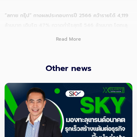
“
สกาย กรุ๊ป” กางผลประกอบการปี
2566
คว้ารายได้
4,119
ล้านบาท เติบโต 47
%
กวาดกำไรสุทธิ
546
ล้านบาท โตทะลุ
161
%
หลังท่องเที่ยวยังคึกคักยอดผู้โดยสารเข้า-ออกประเทศ
Read More
โตตามคาด ส่งผลให้รายได้จากโครงการเกี่ยวกับสนามบินพุ่ง
ตุนแบ็กล็อกแกร่ง
23,213
ล้านบาท เชื่อมั่นปี
2567
แรงส่ง
จากท่องเที่ยวพลิกฟื้นเต็มที่หนุนธุรกิจ
Aviation Tech และ
Other news
Airport Services เติบโตต่อเนื่อง
นายสิทธิเดช มัยลาภ ประธานเจ้าหน้าที่บริหาร บริษัท สกาย
ไอซีที จำกัด (มหาชน) หรือ สกาย กรุ๊ป (
SKY Group)
เปิด
เผยว่า จากผลการดำเนินงานไตรมาส 4/66 (ต.ค.-ธ.ค. 66)
บริษัทสามารถทำรายได้รวม 1,277 ล้านบาท และมีกำไรสุทธิอยู่