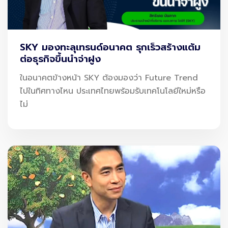
ที่ 213 ล้านบาท เติบโตขึ้น 51% และ 156% ตามลำดับ เมื่อ
เทียบกับไตรมาสเดียวกันของปีก่อน (YoY%) ส่งผลให้การ
ดำเนินงานปี 2566 (ม.ค.-ธ.ค. 66) บริษัทสามารถทำรายได้
SKY มองทะลุเทรนด์อนาคต รุกเร็วสร้างแต้ม
ต่อธุรกิจขึ้นนำจ่าฝูง
ทั้งหมด 4,119 ล้านบาท และมีกำไรสุทธิทั้งสิ้น 546 ล้านบาท
เติบโตขึ้น 47% และ 161% ตามลำดับ เมื่อเทียบกับช่วง
ในอนาคตข้างหน้า SKY ต้องมองว่า Future Trend
เดียวกันของปี 2566 (YoY%) โดยบริษัทสามารถสร้างการ
ไปในทิศทางไหน ประเทศไทยพร้อมรับเทคโนโลยีใหม่หรือ
ไม่
เติบโตอย่างก้าวกระโดดและสร้างนิวไฮได้ครั้งนี้ เนื่องจากการ
ฟื้นตัวของอุตสาหกรรมท่องเที่ยวทั่วโลก และยอดผู้โดยสาร
เดินทางเข้า-ออกประเทศเฉลี่ยจาก 70,000 คน/วัน เพิ่มเป็น
ประมาณ 153,000 คน/วัน หรือเพิ่มขึ้นเกิน 150% ในปี 2566
ส่งผลให้รายได้จากโครงการที่เกี่ยวเนื่องกับท่าอากาศยาน อาทิ
ระบบบริการผู้โดยสารขึ้นเครื่อง (Common Use Passenger
Processing System: CUPPS) และโครงการการให้บริการระบบ
ตรวจสอบและคัดกรองผู้โดยสารล่วงหน้า (APPS) เติบโตตาม