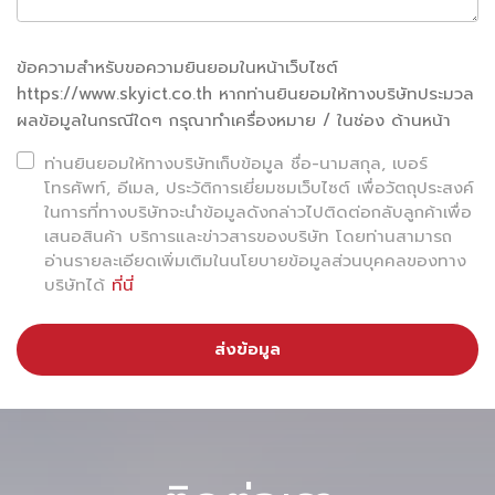
ข้อความสำหรับขอความยินยอมในหน้าเว็บไซต์
สำหรับ
บริษัท สกาย ไอซีที จำกัด (มหาชน) หรือ
SKY
เป็นผู้ให้
https://www.skyict.co.th หากท่านยินยอมให้ทางบริษัทประมวล
ผลข้อมูลในกรณีใดๆ กรุณาทำเครื่องหมาย / ในช่อง ด้านหน้า
บริการเทคโนโลยีชั้นนำในประเทศไทยที่เชี่ยวชาญเทคโนโลยีที่
เกี่ยวข้องกับอุตสาหกรรมการบิน การรักษาความปลอดภัย
ท่านยินยอมให้ทางบริษัทเก็บข้อมูล ชื่อ-นามสกุล, เบอร์
โทรศัพท์, อีเมล, ประวัติการเยี่ยมชมเว็บไซต์ เพื่อวัตถุประสงค์
อัจฉริยะ และแพลตฟอร์มดิจิทัล โดยบริษัทมุ่งเดินหน้าให้บริการ
ในการที่ทางบริษัทจะนำข้อมูลดังกล่าวไปติดต่อกลับลูกค้าเพื่อ
โซลูชันใหม่ๆ ให้สอดรับกับการขยายตัวของอุตสาหกรรมการ
เสนอสินค้า บริการและข่าวสารของบริษัท โดยท่านสามารถ
อ่านรายละเอียดเพิ่มเติมในนโยบายข้อมูลส่วนบุคคลของทาง
บิน พร้อมช่วยยกระดับคุณภาพชีวิต และส่งมอบประสบการณ์
บริษัทได้
ที่นี่
การเดินทางที่ดีที่สุดให้กับผู้โดยสารผ่านบริการต่างๆ อาทิ การ
รวมระบบ แอปพลิเคชัน ระบบรักษาความปลอดภัย และบริการ
ส่งข้อมูล
อำนวยความสะดวกภายในท่าอากาศยาน