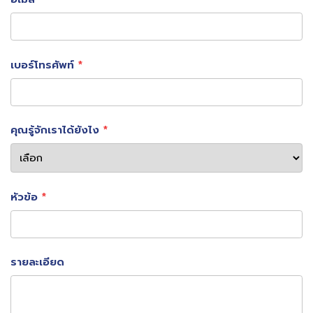
เบอร์โทรศัพท์
คุณรู้จักเราได้ยังไง
นายธนภูมิ เจริญศิริ ประธานเจ้าหน้าที่บริหาร บริษัท
หัวข้อ
แอพแมน จำกัด (
Mr. Thanapoom Chareonsiri,
Chief Executive Officer, AppMan Co., Ltd.)
ผู้นำเทคโนโลยี OCR อันดับหนึ่งในตลาด กล่าวเสริมว่า
รายละเอียด
เราใช้
เทคโนโลยีการอ่านอักขระด้วยแสง
(Optical
Character Recognition)
ช่วยแปลงอักขระที่