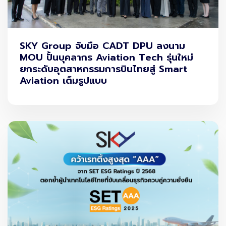
สามารถทำธุรกรรมผ่านทางออนไลน์ได้ทุกที่ทุกเวลา
ทำให้ภาคธุรกิจจำเป็นต้องยืนยันตัวตนลูกค้าเพื่อ
ป้องกันการปลอมแปลงข้อมูล บริษัทฯจึงร่วมกับ
บริษัท
SKY Group จับมือ CADT DPU ลงนาม
MOU ปั้นบุคลากร Aviation Tech รุ่นใหม่
แอพแมน จำกัด
ผู้นำด้านเทคโนโลยี OCR อันดับหนึ่ง
ยกระดับอุตสาหกรรมการบินไทยสู่ Smart
ในตลาด เพื่อพัฒนา
แพลตฟอร์ม
e-KYC
ซึ่งเป็น
Aviation เต็มรูปแบบ
โครงสร้างพื้นฐานรองรับการยืนยันตัวตนผู้ใช้งานใหม่
ผ่านทางออนไลน์ สำหรับภาคธุรกิจที่ให้ความสำคัญกับ
ความปลอดภัยขั้นสูงและต้องการขยายโอกาสทาง
ธุรกิจสู่โลกดิจิทัล
ทั้งนี้ สกาย ไอซีทีได้นำ
เทคโนโลยีตรวจจับใบหน้า
(
Face Recognition)
จากพันธมิตรผู้พัฒนา
ซอฟต์แวร์ด้าน AI ระดับโลกที่โดดเด่นด้วย
กลุ่ม