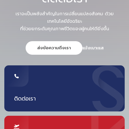
ISO/IEC27001 เพื่อสร้างความมั่นใจด้านความ
เราจะเป็นพลังสำคัญในการเปลี่ยนแปลงสังคม ด้วย
ปลอดภัยให้กับผู้ใช้งานและเจ้าของธุรกิจ
เทคโนโลยีอัจฉริยะ
ที่ช่วยยกระดับคุณภาพชีวิตของผู้คนให้ดียิ่งขึ้น
ทั้งนี้ สกาย ไอซีที และ AppMan มุ่งเจาะกลุ่มเป้าหมาย
ทั้งหน่วยงานภาครัฐและภาคเอกชนที่ต้องการระบบ
ส่งข้อความถึงเรา
แจ้งเบาะแส
ยืนยันตัวตนผู้ใช้งานในหลากหลายธุรกิจ อาทิ ธุรกิจ
การศึกษา ธุรกิจอีคอมเมิร์ซ ธุรกิจบริการสุขภาพผ่าน
Telemedicine รวมถึงธุรกิจที่เกี่ยวข้องกับ FinTech
เช่น ธุรกิจการเงิน ธุรกิจประกันภัย ธุรกิจนายหน้าซื้อ
ขายหลักทรัพย์ ซึ่งต้องการความปลอดภัยขั้นสูงเพื่อ
ติดต่อเรา
ป้องกันอาชญากรรมการเงิน ล่าสุด ทั้ง 2 บริษัทได้รับ
ความไว้วางใจจาก
บริษัท บิทคับ บล็อคเชน เทคโนโลยี
จำกัด
ในการพัฒนา e-KYC บนแพลตฟอร์มสินทรัพย์