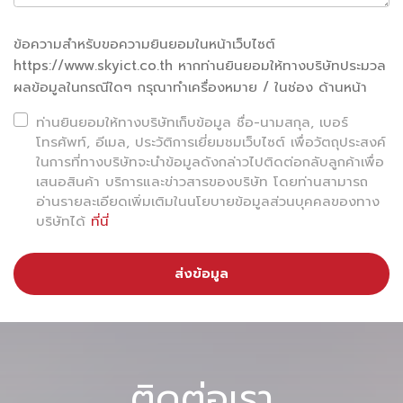
ปรากฏบนภาพให้เป็นข้อมูลดิจิทัล อาทิ ข้อมูลบัตร
ข้อความสำหรับขอความยินยอมในหน้าเว็บไซต์
ประชาชนและหนังสือเดินทาง ซึ่งบริษัทฯได้ใช้เทคโนโลยี
https://www.skyict.co.th หากท่านยินยอมให้ทางบริษัทประมวล
AI และ Machine Learning ระดับสูงมาช่วยในการ
ผลข้อมูลในกรณีใดๆ กรุณาทำเครื่องหมาย / ในช่อง ด้านหน้า
พัฒนาความแม่นยำอย่างต่อเนื่อง จนสามารถอ่าน
ท่านยินยอมให้ทางบริษัทเก็บข้อมูล ชื่อ-นามสกุล, เบอร์
โทรศัพท์, อีเมล, ประวัติการเยี่ยมชมเว็บไซต์ เพื่อวัตถุประสงค์
อักขระภาษาไทยได้ถูกต้องสูงถึง 97.8% ช่วยเสริม
ในการที่ทางบริษัทจะนำข้อมูลดังกล่าวไปติดต่อกลับลูกค้าเพื่อ
เสนอสินค้า บริการและข่าวสารของบริษัท โดยท่านสามารถ
ความแข็งแกร่งให้แพลตฟอร์ม e-KYC ที่พัฒนาร่วม
อ่านรายละเอียดเพิ่มเติมในนโยบายข้อมูลส่วนบุคคลของทาง
กับสกาย ไอซีที สามารถพิสูจน์อัตลักษณ์และยืนยันตัว
บริษัทได้
ที่นี่
ตนของผู้ใช้งานชาวไทยได้แม่นยำมากที่สุด ทั้งยัง
ส่งข้อมูล
ดำเนินการภายใต้ข้อกำหนด พ.ร.บ. คุ้มครองข้อมูล
ส่วนบุคคล พ.ศ.2562 หรือ PDPA พร้อมรับรองความ
ปลอดภัยข้อมูลส่วนบุคคลเทียบเท่าสถาบันการเงิน ด้วย
ติดต่อเรา
มาตรฐานสากล CSA-Star Level 2 และ