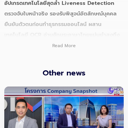
อัปเกรดเทคโนโลยีสุดล้ำ Liveness Detection
ตรวจจับใบหน้าจริง รองรับพิสูจน์อัตลักษณ์บุคคล
ยืนยันตัวตนก่อนทำธุรกรรมออนไลน์ ผสาน
เทคโนโลยี OCR อ่านอักขระภาษาไทยแม่นยำสูงถึง
97.8% พร้อมคุ้มครองความปลอดภัยของข้อมูลส่วน
Read More
บุคคล มุ่งเสริมแกร่งภาคธุรกิจขยายโอกาสสู่โลก
ดิจิทัล รับกระแส FinTech โตก้าวกระโดด เตรียม
Other news
เดินหน้าดูแลผู้ใช้งาน “Bitkub NEXT” กว่า 1 ล้าน
ราย