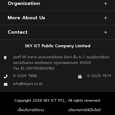
Organization
Bitkub Blockchain Co., Ltd.)
ผู้พัฒนาและให้
More About Us
บริการเครือข่ายบล็อกเชน Bitkub Chain เปิดเผยว่า
บริษัทให้ความสำคัญกับความปลอดภัยและความ
Contact
โปร่งใสในการทำธุรกรรมเกี่ยวกับสินทรัพย์ดิจิทัล จึง
SKY ICT Public Company Limited
มองหาพันธมิตรที่มีศักยภาพมาช่วยพัฒนา
แพลตฟอร์ม e-KYC ที่มอบความปลอดภัยและความ
เลขที่ 55 อาคาร เอ.เอ.แคปปิตอล รัชดา ชั้น 6-7 ถนนรัชดาภิเษก
แขวงดินแดง เขตดินแดง กรุงเทพมหานคร 10400
สะดวกรวดเร็วให้กับผู้ใช้งานอย่างสกาย ไอซีทีและ
Tax ID: 0107553000182
AppMan เพื่อยืนยันตัวตนผู้ใช้งานกระเป๋าเงินดิจิทัล
0 2029 7888
0 2029 7879
info@skyict.co.th
“Bitkub NEXT” ให้ผู้ใช้งานสามารถจัดเก็บและทำ
ธุรกรรมเกี่ยวกับสินทรัพย์ดิจิทัลบนแพลตฟอร์มของ
Copyright
2026
SKY ICT PCL., All rights reserved.
บิทคับได้ง่ายและปลอดภัยยิ่งขึ้น ซึ่งปัจจุบันมีผู้ใช้งาน
เงื่อนไขการใช้งาน
นโยบายการใช้เว็บไซต์
แล้วกว่า 1 ล้านราย และคาดว่าจะเพิ่มขึ้นอีกสองเท่า