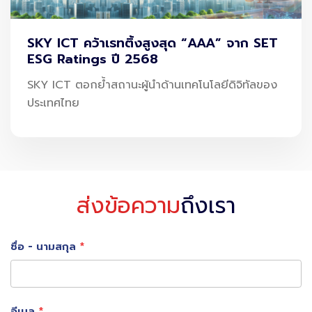
เทคโนโลยีที่เกี่ยวข้องกับการจับภาพเคลื่อนไหว
(
Interactive Face Liveness Detection)
SKY ICT คว้าเรทติ้งสูงสุด “AAA” จาก SET
ESG Ratings ปี 2568
สามารถป้องกันการปลอมแปลงข้อมูลชีวมิติ อาทิ การ
SKY ICT ตอกย้ำสถานะผู้นำด้านเทคโนโลยีดิจิทัลของ
วิเคราะห์และเปรียบเทียบใบหน้ากับฐานข้อมูล หรือรูป
ประเทศไทย
หน้าบัตรประชาชน ทั้งยังป้องกันการแอบอ้างตัวตน
ด้วยการใช้ภาพใบหน้าของผู้อื่นซ้อนทับได้ ซึ่งผ่านการ
ทดสอบประสิทธิภาพจากสถาบัน NIST สหรัฐอเมริกา
โดยสกาย ไอซีทีได้ปรับรูปแบบการใช้งานให้เข้ากับ
ส่งข้อความ
ถึงเรา
บริบทและลักษณะทางกายภาพของคนไทย เพื่อเพิ่ม
ประสิทธิภาพในการจดจำและเปรียบเทียบอัตลักษณ์ผู้ใช้
ชื่อ - นามสกุล
งานได้อย่างแม่นยำและรวดเร็ว
อีเมล