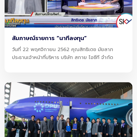
สัมภาษณ์รายการ “นาทีลงทุน”
นายขยล ตันติชาติวัฒน์ ประธานเจ้าหน้าที่สาย
วันที่ 22 พฤศจิกายน 2562 คุณสิทธิเดช มัยลาภ
ประธานเจ้าหน้าที่บริหาร บริษัท สกาย ไอซีที จำกัด
งานการตลาด บริษัท สกาย ไอซีที จำกัด (มหาชน)
(
Mr. Kayon Tantichatiwat, Chief Marketing
Officer, SKY ICT PCL.) หรือ SKY
ผู้นำด้านการ
พัฒนานวัตกรรมการให้บริการ Digital
Platform และ AI-Empowered Solution ระดับ
ประเทศ กล่าวว่า การพัฒนาอย่างก้าวกระโดดของ
เทคโนโลยีด้านการเงิน (FinTech) เชื่อมต่อให้ผู้คน