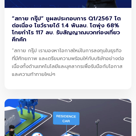
ผ่านจุดตรวจความปลอดภัย
เดินทางไปยัง Gate ใหม่
“สกาย กรุ๊ป” ชูผลประกอบการ Q1/2567 โต
ต่อเนื่อง โชว์รายได้ 1.4 พันลบ. โตพุ่ง 68%
ขึ้นเครื่องลำถัดไป
โกยกำไร 117 ลบ. รับสัญญาณบวกท่องเที่ยว
คึกคัก
หากสนามบินสามารถทำให้ MCT “สั้น” และ “เชื่อถือได้”
“สกาย กรุ๊ป เรามองหาโอกาสใหม่ในการลงทุนในธุรกิจ
→ จะกลายเป็นตัวเลือกอันดับต้น ๆ ของสายการบินในการวาง
ที่มีศักยภาพ และเตรียมความพร้อมให้กับบริษัทอย่างต่อ
เส้นทาง Transit
เนื่องทั้งด้านเทคโนโลยีและบุคลากรเพื่อรับมือกับโอกาส
และความท้าทายใหม่ๆ
ในทางกลับกัน
→ หาก MCT ยาวเกินไป หรือมีความไม่แน่นอนสูง
→ สายการบินอาจเลือก Hub อื่นแทน เช่น สิงคโปร์ ดูไบ หรือ
ฮ่องกง
ทำไม MCT ถึงเป็น “เกมแข่งขันระดับ
โลก”