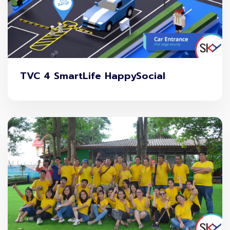
ในปัจจุบัน สนามบินชั้นนำของโลกแข่งขันกันที่ “ประสบการณ์
การต่อเครื่อง” ไม่ใช่แค่จำนวนเที่ยวบิน
ตัวอย่างเช่น
TVC 4 SmartLife HappySocial
สนามบินระดับโลกสามารถทำ MCT ต่ำกว่า 45 นาที
ผู้โดยสาร Transit กลายเป็นรายได้สำคัญ (Retail, Duty
Free, Lounge, Services)
ยิ่งต่อเครื่องง่าย → ยิ่งดึง Traffic ได้มาก → ยิ่งเพิ่มเส้นทาง
บินใหม่
ดังนั้น MCT จึงไม่ใช่แค่ตัวเลข แต่คือ “ตัวชี้วัดประสิทธิภาพทั้ง
ระบบของสนามบิน”