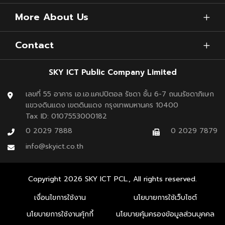
→ ลดเวลารอ
More About Us
→ เพิ่มความปลอดภัย
Contact
เมื่อ “ความเร็ว” กลายเป็นประสบการณ์
การลด MCT ไม่ได้แค่ช่วยสายการบิน
SKY ICT Public Company Limited
แต่ส่งผลโดยตรงต่อ “ความรู้สึกของผู้โดยสาร”
เลขที่ 55 อาคาร เอ.เอ.แคปปิตอล รัชดา ชั้น 6-7 ถนนรัชดาภิเษก
แขวงดินแดง เขตดินแดง กรุงเทพมหานคร 10400
💡 ต่อเครื่องทัน = ลดความเครียด
Tax ID: 0107553000182
💡 ใช้เวลาน้อยลง = มีเวลาใช้จ่ายในสนามบินมากขึ้น
0 2029 7888
0 2029 7879
💡 ประสบการณ์ดี = กลับมาใช้บริการซ้ำ
info@skyict.co.th
Copyright
2026
SKY ICT PCL., All rights reserved.
เงื่อนไขการใช้งาน
นโยบายการใช้เว็บไซต์
นโยบายการใช้งานคุ้กกี้
นโยบายคุ้มครองข้อมูลส่วนบุคคล