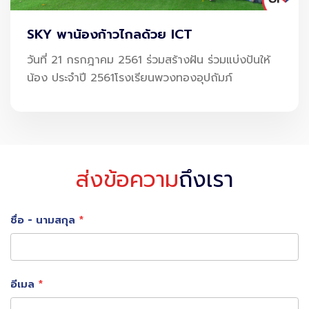
SKY พาน้องก้าวไกลด้วย ICT
วันที่ 21 กรกฎาคม 2561 ร่วมสร้างฝัน ร่วมแบ่งปันให้
น้อง ประจำปี 2561โรงเรียนพวงทองอุปถัมภ์
ส่งข้อความ
ถึงเรา
โอกาสของประเทศไทย จากปลายทาง สู่
ชื่อ - นามสกุล
“Transit Hub”
ประเทศไทยมีข้อได้เปรียบเชิงภูมิศาสตร์อย่างชัดเจน
อีเมล
🌏 ตั้งอยู่กึ่งกลางของเอเชียตะวันออกเฉียงใต้
🌏 เชื่อมต่อระหว่างเอเชีย – ตะวันออกกลาง – ยุโรป