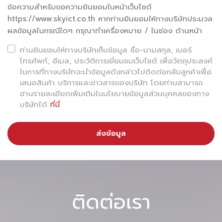
ข้อความสำหรับขอความยินยอมในหน้าเว็บไซต์
https://www.skyict.co.th หากท่านยินยอมให้ทางบริษัทประมวล
1. CUPPS — โครงสร้างพื้นฐานกลางของสนาม
บิน
ผลข้อมูลในกรณีใดๆ กรุณาทำเครื่องหมาย / ในช่อง ด้านหน้า
ท่านยินยอมให้ทางบริษัทเก็บข้อมูล ชื่อ-นามสกุล, เบอร์
ทำให้สายการบินสามารถใช้ระบบร่วมกันได้
โทรศัพท์, อีเมล, ประวัติการเยี่ยมชมเว็บไซต์ เพื่อวัตถุประสงค์
→ ลดความซ้ำซ้อน
ในการที่ทางบริษัทจะนำข้อมูลดังกล่าวไปติดต่อกลับลูกค้าเพื่อ
เสนอสินค้า บริการและข่าวสารของบริษัท โดยท่านสามารถ
→ เพิ่มความยืดหยุ่นในการบริหารเคาน์เตอร์
อ่านรายละเอียดเพิ่มเติมในนโยบายข้อมูลส่วนบุคคลของทาง
บริษัทได้
ที่นี่
2. CUTE — เคาน์เตอร์เช็กอินแบบใช้ร่วมกัน
ลดการกระจุกตัวของสายการบิน
ส่งข้อมูล
กระจายผู้โดยสารได้ดีขึ้น
ลดเวลารอคิวช่วงพีค
3. CUSS — ตู้เช็กอินอัตโนมัติ
ติดต่อเรา
ผู้โดยสารสามารถ