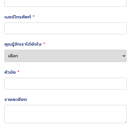
ปัจจุบัน สำนักงานการบินพลเรือนแห่งประเทศไทย (CAAT) ตั้ง
เบอร์โทรศัพท์
เป้าชัดเจนว่า
ระยะสั้น: ลด MCT ให้ไม่เกิน 75 นาที
คุณรู้จักเราได้ยังไง
ระยะยาว: ลดให้ต่ำกว่า 45 นาที
👉 เป้าหมายนี้จะช่วยยกระดับประเทศไทยจาก “Destination”
ไปสู่ “Regional Aviation Hub” อย่างแท้จริง
หัวข้อ
เทคโนโลยี = กุญแจลด MCT
รายละเอียด
การลด MCT ไม่ใช่แค่เพิ่มเจ้าหน้าที่ แต่คือการ “ออกแบบ
ประสบการณ์ผู้โดยสารใหม่ทั้งระบบ” SKY ICT คือหนึ่งในผู้อยู่
เบื้องหลังการยกระบบสนามบินไทย ผ่านเทคโนโลยีที่ช่วยให้ทุก
Touchpoint ไหลลื่น