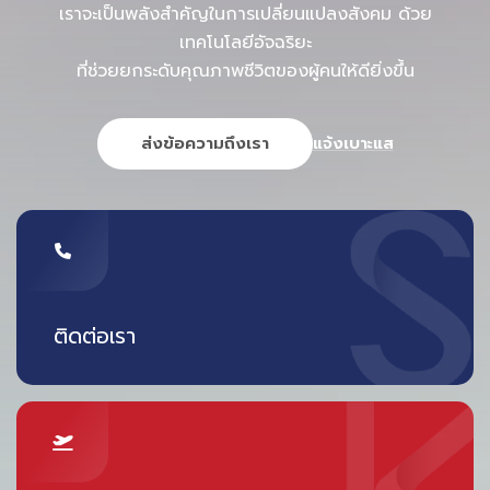
เราจะเป็นพลังสำคัญในการเปลี่ยนแปลงสังคม ด้วย
✔️ สแกนพาสปอร์ต
เทคโนโลยีอัจฉริยะ
✔️ เลือกที่นั่ง
ที่ช่วยยกระดับคุณภาพชีวิตของผู้คนให้ดียิ่งขึ้น
✔️ รับ Boarding Pass
ภายในไม่กี่นาที
ส่งข้อความถึงเรา
แจ้งเบาะแส
→ ลดภาระเจ้าหน้าที่
→ เพิ่มความเร็วการไหลของผู้โดยสาร
4. CUBD — โหลดกระเป๋าด้วยตัวเอง
ติดแท็กกระเป๋า
ติดต่อเรา
ฝากสัมภาระได้เอง
👉 ลดคอขวด (Bottleneck) ที่สำคัญของสนามบิน
5. Biometric & One ID — เดินทางแบบไร้
เอกสาร