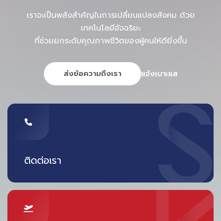
โครงสร้างพื้นฐานที่ต้องพร้อมรองรับ
เราจะเป็นพลังสำคัญในการเปลี่ยนแปลงสังคม ด้วย
อนาคต
เทคโนโลยีอัจฉริยะ
ที่ช่วยยกระดับคุณภาพชีวิตของผู้คนให้ดียิ่งขึ้น
การพัฒนา Terminal และ Runway ให้เพียงพอต่อจำนวน
เที่ยวบินที่เพิ่มขึ้น เป็นอีกหนึ่งปัจจัยสำคัญที่ต้องดำเนินควบคู่ไป
ส่งข้อความถึงเรา
แจ้งเบาะแส
กับเทคโนโลยี
พร้อมกันนั้น การบริหารจัดการภาคพื้น (Ground Handling)
ที่มีประสิทธิภาพและน่าเชื่อถือ จะช่วยให้:
เครื่องบินเข้า-ออกได้ตรงเวลา
ติดต่อเรา
ลดความล่าช้า (Delay)
และเพิ่มความเชื่อมั่นให้กับสายการบิน
ทั้งหมดนี้คือ “รากฐาน” ที่ทำให้ระบบการบินสามารถเติบโตได้