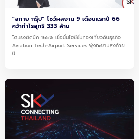
ประสบการณ์ที่สร้างความแตกต่าง
(Passenger Experience)
“สกาย กรุ๊ป” โชว์ผลงาน 9 เดือนแรกปี 66
ประสบการณ์ของผู้โดยสาร (Passenger Experience)
คว้ากำไรสุทธิ 333 ล้าน
กลายเป็นหนึ่งในตัวชี้วัดสำคัญของสนามบินระดับโลก ไม่ใช่แค่
โตแรงติดปีก 165% เชื่อมั่นไฮซีซั่นท่องเที่ยวดันธุรกิจ
ความสะดวกในการเดินทาง แต่รวมถึงความประทับใจในทุก
Aviation Tech-Airport Services พุ่งทะยานส่งท้าย
จุดสัมผัส ตั้งแต่พื้นที่เชิงพาณิชย์ (Commercial Area) ไป
ปี
จนถึงกระบวนการขึ้นเครื่อง
หนึ่งในปัจจัยสำคัญคือการลดเวลาในการต่อเครื่อง (Minimum
Connection Time) ให้สั้นและมีความน่าเชื่อถือ ซึ่งช่วยเพิ่ม
ความมั่นใจให้กับผู้โดยสารและสายการบิน โดยเฉพาะในเที่ยวบิน
แบบ Transit ที่ต้องการความแม่นยำสูง
สนามบินที่สามารถบริหารประสบการณ์ได้ดี จะไม่เพียงสร้าง
ความพึงพอใจ แต่ยังเพิ่มโอกาสให้ผู้โดยสารเลือกใช้ซ้ำ และ