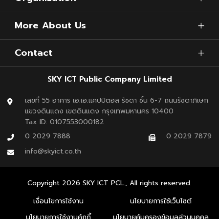
และประเทศไทย ให้ก้าวขึ้นเป็น
Future Aviation Hub
ได้
อย่างแท้จริง
More About Us
บทสรุป
Contact
การเป็น Aviation Hub ในอนาคต ไม่ใช่แค่เรื่อง “ปริมาณ” แต่
SKY ICT Public Company Limited
คือ “คุณภาพของการบริหารจัดการทั้งระบบ”
เลขที่ 55 อาคาร เอ.เอ.แคปปิตอล รัชดา ชั้น 6-7 ถนนรัชดาภิเษก
ประเทศไทยกำลังก้าวเข้าสู่จุดเปลี่ยนสำคัญที่เทคโนโลยี ข้อมูล
แขวงดินแดง เขตดินแดง กรุงเทพมหานคร 10400
Tax ID: 0107553000182
และการวางแผนเชิงกลยุทธ์จะเป็นตัวกำหนดว่าเราจะสามารถ
0 2029 7888
0 2029 7879
ก้าวขึ้นเป็นผู้นำด้าน Aviation Technology ในภูมิภาคได้หรือ
info@skyict.co.th
ไม่ และการเริ่มต้นวันนี้ คือก้าวสำคัญสู่อนาคตของ
อุตสาหกรรมการบินไทย
Copyright
2026
SKY ICT PCL., All rights reserved.
เงื่อนไขการใช้งาน
นโยบายการใช้เว็บไซต์
นโยบายการใช้งานคุ้กกี้
นโยบายคุ้มครองข้อมูลส่วนบุคคล