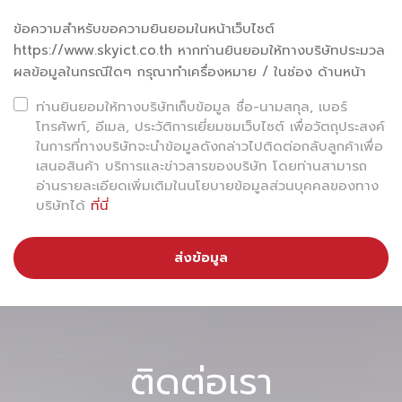
ข้อความสำหรับขอความยินยอมในหน้าเว็บไซต์
รวมถึงการบริหารทรัพยากรตามแผน Airport Master Plan
https://www.skyict.co.th หากท่านยินยอมให้ทางบริษัทประมวล
จะช่วยให้สนามบินสามารถรองรับความต้องการด้านโลจิสติกส์ที่
ผลข้อมูลในกรณีใดๆ กรุณาทำเครื่องหมาย / ในช่อง ด้านหน้า
เพิ่มขึ้นอย่างต่อเนื่อง สนามบินที่แข็งแกร่งด้าน Cargo จะไม่
ท่านยินยอมให้ทางบริษัทเก็บข้อมูล ชื่อ-นามสกุล, เบอร์
ได้เป็นแค่ “จุดผ่าน” แต่เป็น “ศูนย์กลางเศรษฐกิจ” ที่เชื่อมโยง
โทรศัพท์, อีเมล, ประวัติการเยี่ยมชมเว็บไซต์ เพื่อวัตถุประสงค์
การค้าในระดับภูมิภาค
ในการที่ทางบริษัทจะนำข้อมูลดังกล่าวไปติดต่อกลับลูกค้าเพื่อ
เสนอสินค้า บริการและข่าวสารของบริษัท โดยท่านสามารถ
อ่านรายละเอียดเพิ่มเติมในนโยบายข้อมูลส่วนบุคคลของทาง
บริษัทได้
ที่นี่
ส่งข้อมูล
ติดต่อเรา