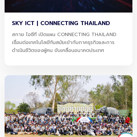
ดึงดูดสายการบินให้เพิ่มเส้นทางการบินมากขึ้น
เบื้องหลังความลื่นไหลของสนามบิน
SKY ICT | CONNECTING THAILAND
(Smart Flow & Lean Operations)
สกาย ไอซีที เปิดแผน CONNECTING THAILAND
เชื่อมต่อเทคโนโลยีทันสมัยเข้ากับภาคธุรกิจและการ
เบื้องหลังสนามบินที่มีประสิทธิภาพ คือการบริหารจัดการที่ขับ
ดำเนินชีวิตของผู้คน ขับเคลื่อนอนาคตประเทศ
เคลื่อนด้วยข้อมูล (Data-Driven Operations) โดยเฉพาะ
การใช้ข้อมูลจากระบบ AOS (Airport Operating System)
เพื่อวิเคราะห์และปรับปรุงการดำเนินงานแบบเรียลไทม์
แนวคิด Smart Flow และ Lean Operations เข้ามาช่วย
ลดความแออัดในทุกกระบวนการ
เพิ่มความปลอดภัย
และลดเวลาในการปฏิบัติการ