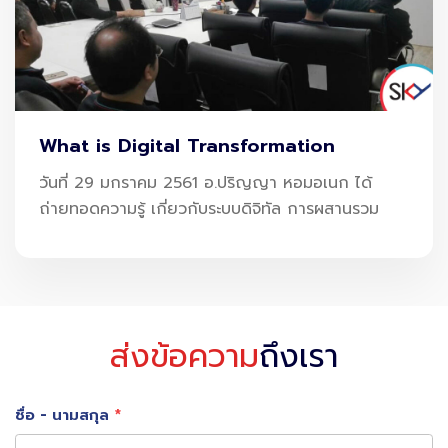
ชัดเจน:
ดึงดูดสายการบินและนักลงทุน
สร้าง Smart City รอบสนามบิน เช่น เขตพาณิชย์–โลจิสติกส์
What is Digital Transformation
ลดต้นทุนการดำเนินงานด้วย Automation
วันที่ 29 มกราคม 2561 อ.ปริญญา หอมอเนก ได้
ถ่ายทอดความรู้ เกี่ยวกับระบบดิจิทัล การผสานรวม
ยกระดับความปลอดภัยและมาตรฐานสากล
สนามบินจึงไม่ได้เป็นแค่จุดรับผู้โดยสาร แต่เป็น
จุดสร้างมูลค่า
ใหม่ของเศรษฐกิจไทย
ส่งข้อความ
ถึงเรา
ชื่อ - นามสกุล