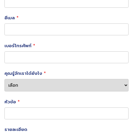
อีเมล
เบอร์โทรศัพท์
SKY ICT ผู้อยู่เบื้องหลังเทคโนโลยี
อัจฉริยะของสนามบินไทย
คุณรู้จักเราได้ยังไง
ในฐานะผู้นำด้าน Digital Aviation Technology SKY ICT
พัฒนาระบบอัจฉริยะให้ทั้งสุวรรณภูมิ–ดอนเมือง และสนามบิน
ในไทย เพื่อยกระดับอุตสาหกรรมการบินไทยสู่มาตรฐานระดับ
หัวข้อ
โลก
สำหรับเรา สนามบินที่ “ล้ำ” ไม่ใช่เพราะมีเทคโนโลยีเยอะ แต่
รายละเอียด