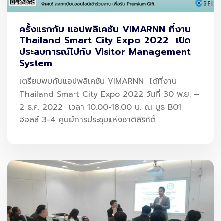
Smart Check-in & Smart Security
: เช็กอินและตรวจ
ความปลอดภัยแบบอัตโนมัติ
ครั้งแรกกับ แอปพลิเคชัน VIMARNN ที่งาน
Thailand Smart City Expo 2022 เปิด
Cargo Automation
: ระบบคลังสินค้าอัตโนมัติ ลดต้นทุน
ประสบการณ์ไปกับ Visitor Management
System
ภาคพื้นกว่า 47%
เตรียมพบกับแอปพลิเคชัน VIMARNN ได้ที่งาน
Airport Operating System (AOS)
: ระบบกลางที่บริหารทุก
Thailand Smart City Expo 2022 วันที่ 30 พ.ย. –
ฟังก์ชันของสนามบิน
2 ธ.ค. 2022 เวลา 10.00-18.00 น. ณ บูธ B01
ฮอลล์ 3-4 ศูนย์การประชุมแห่งชาติสิริกิติ์
เทคโนโลยีเหล่านี้ทำให้สนามบินเปลี่ยนจาก “พื้นที่ผ่านทาง”
สู่
ศูนย์กลางเชื่อมเศรษฐกิจของประเทศ
ครอบคลุมท่อง
เที่ยว–การค้า–โลจิสติกส์–การลงทุน
Smart Airport คือการแข่งขันระดับ
ประเทศ
สนามบินอัจฉริยะช่วยเพิ่มขีดความสามารถของประเทศอย่าง