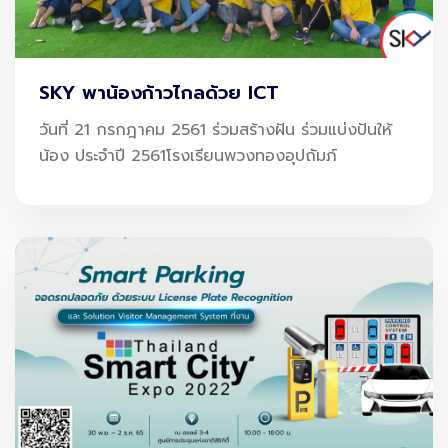
โดยเฉพาะเมื่อ AOT เดินหน้าลงทุนด้าน Smart Investment
เพื่อยกระดับสนามบินสุวรรณภูมิและดอนเมืองอย่างเป็นระบบ
SKY พาน้องก้าวไกลด้วย ICT
ทำให้สนามบินไม่ใช่แค่รองรับจำนวนผู้โดยสารที่เพิ่มขึ้นแต่
รองรับ
การเติบโตของเศรษฐกิจไทยทั้งห่วงโซ่
วันที่ 21 กรกฎาคม 2561 ร่วมสร้างฝัน ร่วมแบ่งปันให้
น้อง ประจำปี 2561โรงเรียนพวงทองอุปถัมภ์
เทคโนโลยีดิจิทัลคือหัวใจของ Smart
Airport ยุคใหม่
ระบบต่าง ๆ ในสนามบินปี 2025 ไม่ได้เป็นแค่ “ฟีเจอร์ล้ำ ๆ”
แต่คือ
กลไกขับเคลื่อนเศรษฐกิจ
ที่ทำให้การเดินทางเร็วขึ้น
ปลอดภัยขึ้น และลดต้นทุนการดำเนินงานอย่างมีนัยสำคัญ
เช่น:
Biometric Identity Verification
: ยืนยันตัวตนด้วยใบหน้า
เพิ่มความปลอดภัย–ลดเวลารอ