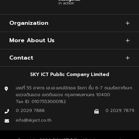
บทสรุป
คำถามสำคัญของสนามบินในวันนี้อาจไม่ใช่แค่ “เรารองรับผู้
Organization
โดยสารได้กี่ล้านคนต่อปี”
More About Us
แต่คือ “เราพร้อมแค่ไหนสำหรับโลกการบินที่ต้อง Net Zero”
เพราะในอนาคตอันใกล้ สนามบินที่ไม่มีคำตอบเรื่อง SAF อาจไม่
Contact
ได้เป็นแค่ “ตัวเลือกที่ด้อยกว่า” แต่กลายเป็น “ตัวเลือกที่ถูก
SKY ICT Public Company Limited
มองข้าม”
เลขที่ 55 อาคาร เอ.เอ.แคปปิตอล รัชดา ชั้น 6-7 ถนนรัชดาภิเษก
แขวงดินแดง เขตดินแดง กรุงเทพมหานคร 10400
Tax ID: 0107553000182
0 2029 7888
0 2029 7879
info@skyict.co.th