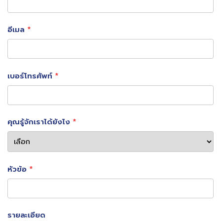
กำหนดระหว่างประเทศ
อีเมล
ราคาที่ยังเป็นโจทย์ใหญ่ (แต่ไม่ใช่ตลอด
ไป)
ปัจจุบัน SAF มีราคาสูงกว่าน้ำมันอากาศยานทั่วไปประมาณ 2–
เบอร์โทรศัพท์
4 เท่า ซึ่งเป็นอุปสรรคสำคัญต่อการใช้งานในวงกว้าง อย่างไร
ก็ตาม สนามบินที่สามารถ
คุณรู้จักเราได้ยังไง
จัดหา SAF ได้ในปริมาณมาก (economies of scale)
บริหาร supply chain ได้อย่างมีประสิทธิภาพ
หัวข้อ
ใช้ระบบดิจิทัลช่วย optimize การใช้งาน
จะสามารถ “ลดต้นทุนต่อหน่วย” และสร้างความได้เปรียบในการ
ดึงดูดสายการบิน
รายละเอียด