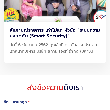
สนามบินจำเป็นต้องพัฒนา Fuel Ecosystem ที่ครบวงจร
ได้แก่
ระบบรับและจัดเก็บเชื้อเพลิง (Fuel Receiving & Storage)
สัมภาษณ์รายการ เก๋าไม่แก่ หัวข้อ “ระบบความ
ระบบผสมเชื้อเพลิง (Blending System) ตามมาตรฐานสากล
ปลอดภัย (Smart Security)”
เช่น ASTM
วันที่ 6 กันยายน 2562 คุณสิทธิเดช มัยลาภ ประธาน
ระบบควบคุมคุณภาพ (Quality Control & Testing)
เจ้าหน้าที่บริหาร บริษัท สกาย ไอซีที จำกัด (มหาชน)
ระบบจ่ายเชื้อเพลิง (Hydrant & Refueling System)
การตรวจสอบย้อนกลับ (Traceability & Sustainability
Certification)
ส่งข้อความ
ถึงเรา
ความซับซ้อนเหล่านี้ทำให้ “การบริหารจัดการข้อมูล” และ “ระบบ
ดิจิทัล” มีบทบาทสำคัญมากขึ้น โดยเฉพาะในการติดตาม
ชื่อ - นามสกุล
ปริมาณ SAF การคำนวณคาร์บอน และการรายงานตามข้อ