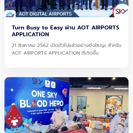
Turn Busy to Easy ผ่าน AOT AIRPORTS
APPLICATION
21 สิงหาคม 2562 เปิดตัวไปแล้วอย่างยิ่งใหญเ สำหรับ
จาก Carbon Cost สู่ Competitive
AOT AIRPORTS APPLICATION ที่เกิดขึ้น
Advantage
ภายใต้กรอบของ ICAO (องค์การการบินพลเรือนระหว่าง
ประเทศ) ผ่านโครงการ CORSIA (Carbon Offsetting and
Reduction Scheme for International Aviation) สาย
การบินทั่วโลกกำลังถูกกดดันให้ลดการปล่อยก๊าซเรือนกระจก
อย่างเป็นรูปธรรม
การใช้ SAF กลายเป็นหนึ่งในเครื่องมือที่ “จับต้องได้จริง” มาก