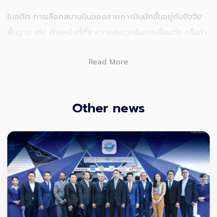
ในอดีต การเลือกสนามบินของสายการบินมักขึ้นอยู่กับปัจจัย
พื้นฐาน เช่น ตำแหน่งที่ตั้ง ความสะดวกในการเชื่อมต่อ หรือค่า
ธรรมเนียมการให้บริการ
แต่วันนี้ “กติกาใหม่” ของ
Read More
อุตสาหกรรมการบินกำลังเปลี่ยนไปอย่างมีนัยสำคัญ
คำถาม
ไม่ใช่แค่ว่า “สนามบินนี้รองรับผู้โดยสารได้ดีแค่ไหน”
แต่กลายเป็นว่า “สนามบินนี้ช่วยลดคาร์บอนได้จริงหรือไม่”
Other news
และหนึ่งในตัวแปรสำคัญที่สุดก็คือ
Sustainable Aviation
Fuel (SAF)
หรือเชื้อเพลิงอากาศยานยั่งยืน