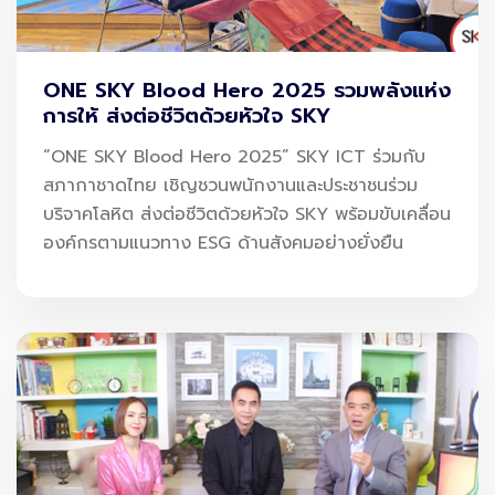
ที่สุด
เนื่องจากสามารถลดการปล่อยคาร์บอนได้สูงสุดถึงประมาณ
70–80% ตลอดวัฏจักรชีวิต (lifecycle emissions) และยัง
ONE SKY Blood Hero 2025 รวมพลังแห่ง
การให้ ส่งต่อชีวิตด้วยหัวใจ SKY
สามารถใช้งานร่วมกับเครื่องบินและระบบเดิมได้ (drop-in
fuel)
“ONE SKY Blood Hero 2025” SKY ICT ร่วมกับ
สภากาชาดไทย เชิญชวนพนักงานและประชาชนร่วม
ผลลัพธ์คืออะไร?
บริจาคโลหิต ส่งต่อชีวิตด้วยหัวใจ SKY พร้อมขับเคลื่อน
องค์กรตามแนวทาง ESG ด้านสังคมอย่างยั่งยืน
สายการบินเริ่ม “เลือก” สนามบิน
ที่สามารถจัดหา SAF ได้
อย่างมีเสถียรภาพ
เพื่อลดต้นทุนคาร์บอนในระยะยาว
และ
รักษาความสามารถในการแข่งขัน
โครงสร้างพื้นฐานใหม่ที่สนามบินต้องมี
แม้ SAF จะถูกออกแบบมาให้ใช้งานแทนน้ำมันเจ็ตแบบเดิมได้
แต่ “ความพร้อมของสนามบิน” ไม่ได้จบแค่การมีเชื้อเพลิง