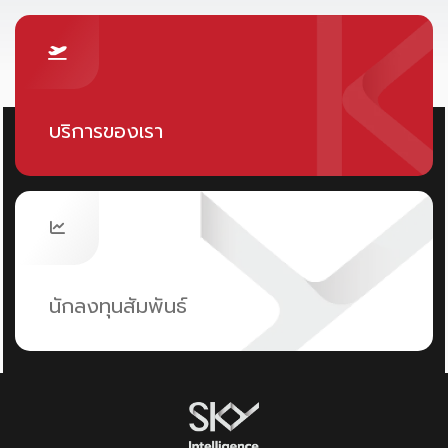
สนามบินที่พร้อมก่อน จะได้เปรียบใน 3 มิติสำคัญ
Commercial Advantage
– ดึงดูดสายการบินและเส้นทาง
บินใหม่
บริการของเรา
Regulatory Readiness
– รองรับข้อกำหนดระดับโลกได้ทัน
เวลา
Brand & Sustainability Positioning
– ยกระดับภาพ
ลักษณ์องค์กร
ในบริบทนี้ เทคโนโลยีดิจิทัล เช่น ระบบบริหารจัดการสนามบิน
นักลงทุนสัมพันธ์
แบบ End-to-End, Data Platform, และ AI Analytics
จึงกลายเป็น “หัวใจ” ที่ช่วยให้การเปลี่ยนผ่านเกิดขึ้นได้จริง