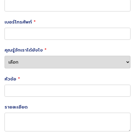
เบอร์โทรศัพท์
SKYICT กับภารกิจขับเคลื่อนสนามบิน
ไทยสู่ Net Zero
คุณรู้จักเราได้ยังไง
หัวข้อ
รายละเอียด
ที่ Sky ICT เราเชื่อว่า
เทคโนโลยีที่ดี ไม่ใช่แค่ล้ำหน้า แต่ต้อง
ใช้งานได้จริง และยั่งยืน