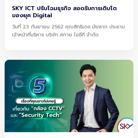
SKY ICT ปรับโฉมธุรกิจ สอดรับการเติบโต
ของยุค Digital
วันที่ 23 กันยายน 2562 คุณสิทธิเดช มัยลาภ ประธาน
เจ้าหน้าที่บริหาร บริษัท สกาย ไอซีที จำกัด
Net Zero หรือ การปล่อยคาร์บอนสุทธิเป็นศูนย์
คือแนวคิดที่ว่า ปริมาณก๊าซเรือนกระจกที่ปล่อยออกมา =
ปริมาณที่ดูดกลับหรือชดเชยได้
✧ ลดการปล่อย →
ใช้พลังงานสะอาด
✧ เพิ่มการชดเชย →
เช่น ปลูกต้นไม้ หรือใช้เทคโนโลยีดักจับ
คาร์บอน
ใน
ภาคสนามบินและการบิน เป้าหมาย Net Zero
หมายถึง
การเปลี่ยนผ่านระบบทั้งหมดให้เป็นมิตรต่อสิ่งแวดล้อม
ตั้งแต่