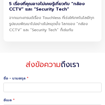
5 เรื่องที่คุณอาจไม่เคยรู้เกี่ยวกับ “กล้อง
โครงสร้างพื้นฐานไปจนถึงการจัดการทรัพยากร
CCTV” และ “Security Tech”
คุณอาจไม่เคยรู้ว่า… สนามบินแห่งหนึ่งในอินเดียสามารถขับ
จากเมกะเทรนด์เรื่อง Touchless ที่เร่งให้เทคโนโลยีทุก
รูปแบบพัฒนาไปอย่างไม่หยุดยั้ง โลกของ “กล้อง
เคลื่อนทุกระบบด้วยพลังงานแสงอาทิตย์ 100%
CCTV” และ “Security Tech” ก็เช่นกัน
ไม่ใช่แค่ไฟรันเวย์ หรือเครื่องโหลดกระเป๋าเท่านั้น แต่รวมถึงทุก
ระบบตั้งแต่หน้าบ้านจนถึงหลังบ้านของสนามบิน สนามบินแห่ง
นั้นคือ
สนามบินนานาชาติโคชิน ประเทศอินเดีย
ที่ใช้พลังงาน
จากแผงโซลาร์เซลล์กว่า
46,000 แผง
สร้างพลังงานได้กว่า
ส่งข้อความ
ถึงเรา
60,000 หน่วยต่อวัน
แม้ไม่มีแบตเตอรี่สำรอง แต่ระบบอัจฉริยะสามารถ
ส่งไฟฟ้าเข้า
ชื่อ - นามสกุล
ระบบกลางวัน และดึงกลับมาใช้ตอนกลางคืน
ในระยะเวลา 25
ปี สนามบินแห่งนี้สามารถลดการปล่อยคาร์บอนได้มากกว่า
300,000 ตัน
นี่คือตัวอย่างของ “
Green Airport
” ที่แท้
อีเมล
จริง