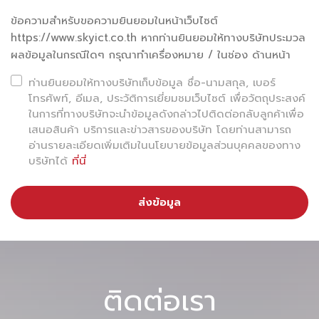
ด้วยโซลูชันอัจฉริยะที่เราพัฒนาและติดตั้งในหลายสนามบินทั่ว
ข้อความสำหรับขอความยินยอมในหน้าเว็บไซต์
https://www.skyict.co.th หากท่านยินยอมให้ทางบริษัทประมวล
ประเทศเรากำลังสร้าง “สนามบินอัจฉริยะที่เป็นมิตรกับสิ่ง
ผลข้อมูลในกรณีใดๆ กรุณาทำเครื่องหมาย / ในช่อง ด้านหน้า
แวดล้อม” หรือ
Green Smart Airport
โดยมุ่งสู่เป้าหมาย
ท่านยินยอมให้ทางบริษัทเก็บข้อมูล ชื่อ-นามสกุล, เบอร์
Net Zero ผ่านโครงการและเทคโนโลยี เช่น:
โทรศัพท์, อีเมล, ประวัติการเยี่ยมชมเว็บไซต์ เพื่อวัตถุประสงค์
ในการที่ทางบริษัทจะนำข้อมูลดังกล่าวไปติดต่อกลับลูกค้าเพื่อ
✅ ระบบควบคุมพลังงานอัตโนมัติ (Smart Energy
เสนอสินค้า บริการและข่าวสารของบริษัท โดยท่านสามารถ
Management)
อ่านรายละเอียดเพิ่มเติมในนโยบายข้อมูลส่วนบุคคลของทาง
บริษัทได้
ที่นี่
✅ ระบบตรวจจับผู้โดยสารเพื่อลดการใช้ไฟฟ้าเกินความจำเป็น
✅ Digital Infrastructure ที่ช่วยลดการใช้ทรัพยากร เช่น
ส่งข้อมูล
เอกสาร / พลังงาน
✅ แนวคิด Circular Economy เช่น การจัดการขยะให้กลาย
เป็นทรัพยากร
เราเชื่อว่าสนามบินแห่งอนาคต ต้อง “ล้ำหน้าและ
ติดต่อเรา
รักษ์โลก” ไปพร้อมกัน