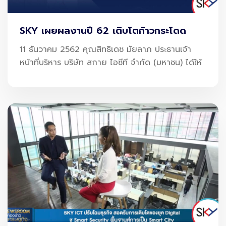
ฉลาดขึ้น” แต่ยังมองไกลถึง “การเปลี่ยนสนามบินให้ยั่งยืน
มากขึ้น”
SKY เผยผลงานปี 62 เติบโตก้าวกระโดด
จากระบบอัตโนมัติที่ลดการใช้พลังงาน ไปจนถึงการจัดการ
11 ธันวาคม 2562 คุณสิทธิเดช มัยลาภ ประธานเจ้า
ข้อมูลเพื่อลดทรัพยากรที่สิ้นเปลือง SKYICT เชื่อว่าเทคโนโลยี
หน้าที่บริหาร บริษัท สกาย ไอซีที จำกัด (มหาชน) ได้ให้
สามารถเป็นตัวกลางที่ช่วยสนามบินเดินหน้าเข้าสู่เป้าหมาย
สำคัญระดับโลกอย่าง
Net Zero
แล้ว “Net Zero” คืออะไร?