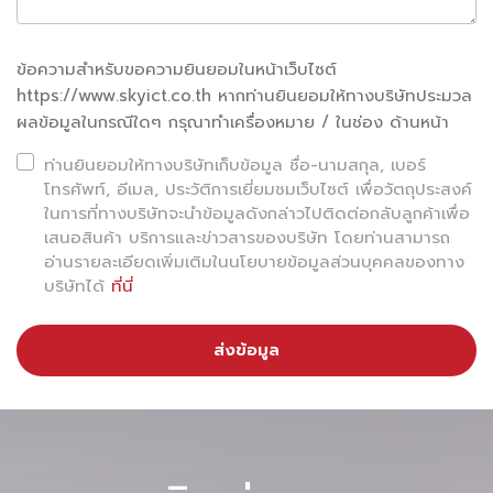
คำคมนี้อาจช่วยให้เรามีแรงใจที่จะก้าวผ่านช่วงเวลาที่ยากลำบาก
ไปได้ และเชื่อมั่นว่าทุกอย่างจะดีขึ้นในสักวันหนึ่ง
ข้อความสำหรับขอความยินยอมในหน้าเว็บไซต์
https://www.skyict.co.th หากท่านยินยอมให้ทางบริษัทประมวล
ผลข้อมูลในกรณีใดๆ กรุณาทำเครื่องหมาย / ในช่อง ด้านหน้า
ท่านยินยอมให้ทางบริษัทเก็บข้อมูล ชื่อ-นามสกุล, เบอร์
นี่คือคำตอบของ Chat GPT
โทรศัพท์, อีเมล, ประวัติการเยี่ยมชมเว็บไซต์ เพื่อวัตถุประสงค์
ในการที่ทางบริษัทจะนำข้อมูลดังกล่าวไปติดต่อกลับลูกค้าเพื่อ
เสนอสินค้า บริการและข่าวสารของบริษัท โดยท่านสามารถ
อ่านรายละเอียดเพิ่มเติมในนโยบายข้อมูลส่วนบุคคลของทาง
บริษัทได้
ที่นี่
ส่งข้อมูล
“ในวันหนึ่งทุกสิ่งจะเข้าใจอย่างสมบูรณ์แบบ ดังนั้นในขณะนี้ให้
หัวเราะกับความสับสน ยิ้มในตระกูล ให้เข้มแข็งและยังคงเตือนตัว