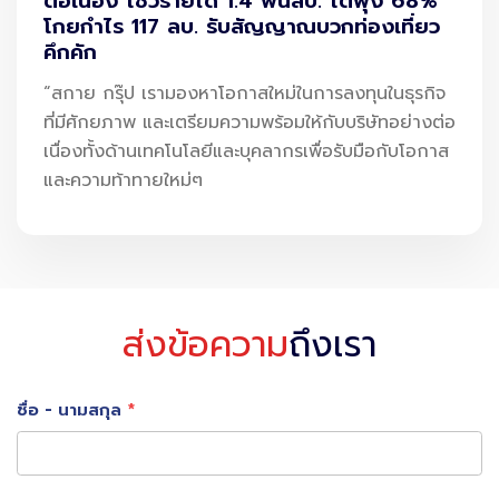
ต่อเนื่อง โชว์รายได้ 1.4 พันลบ. โตพุ่ง 68%
โกยกำไร 117 ลบ. รับสัญญาณบวกท่องเที่ยว
คึกคัก
อีกหนึ่ง
ตัวอย่างที่ใช้ในการแปลภาษา ลองให้ Google Bard
“สกาย กรุ๊ป เรามองหาโอกาสใหม่ในการลงทุนในธุรกิจ
และ Chat GPT ช่วยแปลภาษา
ที่มีศักยภาพ และเตรียมความพร้อมให้กับบริษัทอย่างต่อ
เนื่องทั้งด้านเทคโนโลยีและบุคลากรเพื่อรับมือกับโอกาส
“ แปลเป็นภาษาไทย >> Someday, everything will make
และความท้าทายใหม่ๆ
perfect sense. So for now, laugh at the confusion,
smile through the tears, be strong and keep
reminding yourself that everything happens for a
reason ”
ส่งข้อความ
ถึงเรา
ชื่อ - นามสกุล
นี่คือคำตอบของ Google Bard