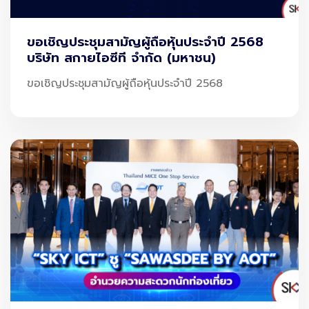
บ้านสไตล์ Home Cafe เป็นอีกไอเดียแต่งบ้านที่หลาย
ขอเชิญประชุมสามัญผู้ถือหุ้นประจำปี 2568
คนใฝ่ฝัน เริ่มจากมุมห้องรับแขกใช้สีขาวเป็นโทนสีหลัก
บริษัท สกายไอซีที จำกัด (มหาชน)
ให้กับเฟอร์นิเจอร์ชิ้นใหญ่ ๆ เช่น ผ้าม่าน โซฟา และ
ขอเชิญประชุมสามัญผู้ถือหุ้นประจำปี 2568
พรม ตัดด้วยสี Earth Tone เข้าไปนิดหน่อย ช่วยให้
รู้สึกอบอุ่น และมีสีเขียวจากต้นไม้อีกด้วย สำหรับโต๊ะ
วางทีวีเป็นไม้โอ๊ก ติดผ้าม่านสีขาวเพราะอยากได้แสง
ธรรมชาติ มุมครัวก็เน้นโทนสีขาว และวางต้นไม้แต่ง
ตรงเฉลียงเล็ก ๆ เพิ่มความสบายตา
2 . แต่งบ้านสไตล์ Contemporary แสนอบอุ่น