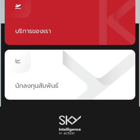
ปิดท้ายกันด้วยการตกแต่งบ้านในรูปแบบของ Zen
style เอาใจคนที่รักความสงบเรียบง่าย การแต่งสไตล์
นี้จึงอยู่ที่การนำเอาวัสดุธรรมชาติมาใช้ในการตกแต่ง
บริการของเรา
บ้านเป็นหลักนั่นเอง ที่สำคัญต้องให้ความรู้สึกที่เปิด
กว้างของพื้นที่ และตัดความซับซ้อนของรายละเอียดที่
ไม่จำเป็นออกไป เน้นการตกแต่งด้วยเฟอร์นิเจอร์น้อย
ชิ้น ในโทนสีเรียบง่าย และใช้ลวดลายที่จำกัด ในขณะ
เดียวกัน ต้องมีแสงสว่างที่เกิดจากธรรมชาติ ส่องเข้า
นักลงทุนสัมพันธ์
มาภายในบ้านให้ ดูโปร่ง โล่ง และสบายตายิ่งขึ้น