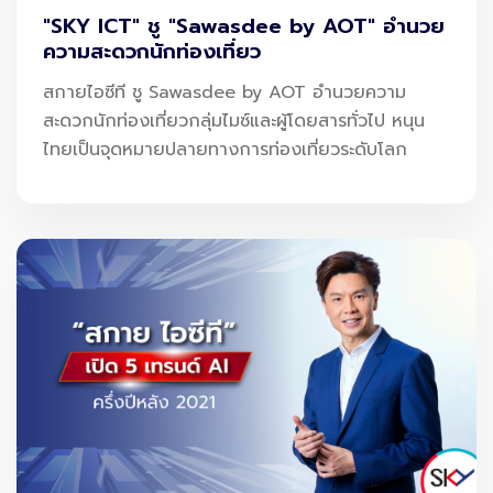
"SKY ICT" ชู "Sawasdee by AOT" อำนวย
ความสะดวกนักท่องเที่ยว
สกายไอซีที ชู Sawasdee by AOT อำนวยความ
สะดวกนักท่องเที่ยวกลุ่มไมซ์และผู้โดยสารทั่วไป หนุน
ไทยเป็นจุดหมายปลายทางการท่องเที่ยวระดับโลก
บ้านหลังที่ 2 เน้นอบอุ่น สไตล์ Contemporary คือ
การตกแต่งบ้านแบบร่วมสมัย โดยนำเอาสไตล์การ
ตกแต่งต่างๆ อย่างน้อย 2 รูปแบบมาประยุกต์ให้เข้า
กันได้อย่างลงตัว โดยมิกซ์การใช้งานตั้งแต่ผ้าม่าน
และมู่ลี่ให้มาอยู่ด้วยกันแต่แบ่งโซนการใช้งานแบบลงตัว
ส่วนเฟอร์นิเจอร์ก็เน้นแนวงานไม้เรียบง่ายมาพร้อม