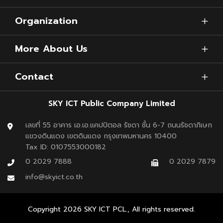
Organization
More About Us
Contact
งานเฟอร์นิเจอร์ปี 2022 ก็ใกล้เข้ามาแล้ว สำหรับวันที่
28 พ.ค. – 5 มิ.ย. 65 ณ ไบเทคบางนา และ 11 – 19
SKY ICT Public Company Limited
มิถุนายน 65 ณ อิมแพ็ค เมืองทองธานี ที่รวมของ
เลขที่ 55 อาคาร เอ.เอ.แคปปิตอล รัชดา ชั้น 6-7 ถนนรัชดาภิเษก
แต่งบ้านลดราคาเอาไว้เพียบ! แถมแต่ละที่ก็ใกล้
สนาม
แขวงดินแดง เขตดินแดง กรุงเทพมหานคร 10400
Tax ID: 0107553000182
บินสุวรรณภูมิ
และ
สนามบินดอนเมือง
อีกด้วย คนที่
0 2029 7888
0 2029 7879
ต่างจังหวัดสามารถบินมาเที่ยวชมงานกันได้ง่าย ๆ
info@skyict.co.th
Copyright
2026
SKY ICT PCL., All rights reserved.