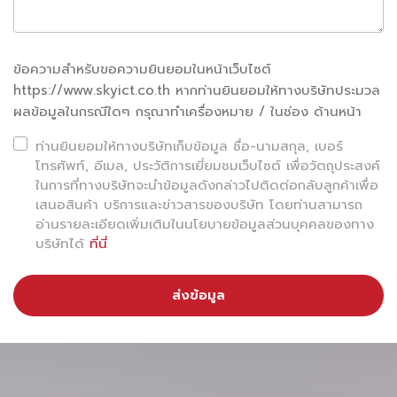
ข้อความสำหรับขอความยินยอมในหน้าเว็บไซต์
https://www.skyict.co.th หากท่านยินยอมให้ทางบริษัทประมวล
ผลข้อมูลในกรณีใดๆ กรุณาทำเครื่องหมาย / ในช่อง ด้านหน้า
ท่านยินยอมให้ทางบริษัทเก็บข้อมูล ชื่อ-นามสกุล, เบอร์
โทรศัพท์, อีเมล, ประวัติการเยี่ยมชมเว็บไซต์ เพื่อวัตถุประสงค์
ในการที่ทางบริษัทจะนำข้อมูลดังกล่าวไปติดต่อกลับลูกค้าเพื่อ
ถ้าเพื่อนๆ คิดจะแต่งบ้านให้ดูเท่ ๆ ดิบ ๆ คงหนีไม่พ้น
เสนอสินค้า บริการและข่าวสารของบริษัท โดยท่านสามารถ
อ่านรายละเอียดเพิ่มเติมในนโยบายข้อมูลส่วนบุคคลของทาง
Loft Style การตกแต่งสไตล์ลอฟ์ทเน้นการเปิดพื้นที่ให้
บริษัทได้
ที่นี่
โล่งกว้าง ลักษณะคล้ายกับโกดังหรือโรงงานที่มี
ส่งข้อมูล
เพดานสูง เพื่อให้ระบายอากาศได้ดี ซึ่งสามารถเก็บ
โครงสร้างเก่า ๆ ไว้ได้ เติมแต่งด้วยเฟอร์นิเจอร์สีเข้ม
เข้าไปก็ดูหล่อเข้มมีสไตล์แล้ว และที่สำคัญคือต้องมีที่ให้