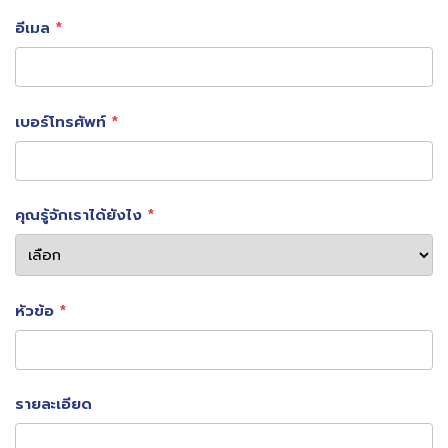
Modern luxury Style สำหรับเพื่อนคนไหนที่ยังอยาก
อีเมล
ให้ห้องดูทันสมัยไม่ตกยุค แต่ก็อยากเพิ่มความหรูหรา
ให้ดูดีมีระดับเพราะซื้อคอนโดมาแพงก็ต้องลอง
ตกแต่งแนวดูครับ รับรองว่าตอบโจทย์แน่นอน ซึ่งการ
เบอร์โทรศัพท์
แต่งแนวนี้สามารถปรับโทนสีของเฟอร์นิเจอร์ได้หลาก
หลาย เช่น ขาวดำเทา หรือโทนสีสว่างเหมือนในภาพก็ได้
คุณรู้จักเราได้ยังไง
ครับ
หัวข้อ
4 .
แต่งบ้านสไตล์ Loft เข้มมีสไตล์
รายละเอียด