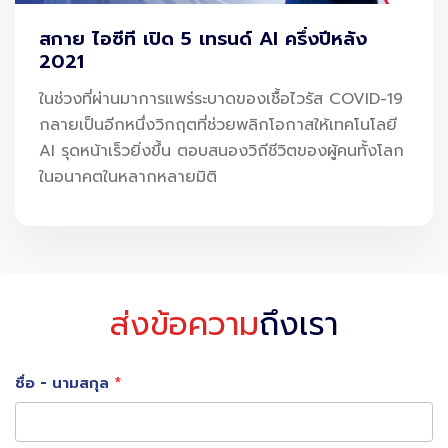
โซฟาผ้าโทนสี Earth Tone ทำให้ตัวห้องดูอบอุ่นละมุน
สกาย ไอซีที เปิด 5 เทรนด์ AI ครึ่งปีหลัง
ตาขึ้นนั้นเอง
2021
ในช่วงที่ผ่านมาการแพร่ระบาดของเชื้อไวรัส COVID-19
3 .
แต่งบ้านสไตล์ Modern luxury เรียบหรูดูแพง
กลายเป็นอีกหนึ่งวิกฤตที่ช่วยพลิกโอกาสให้เทคโนโลยี
AI รุดหน้าเร็วยิ่งขึ้น ตอบสนองวิถีชีวิตของผู้คนทั้งโลก
ในอนาคตในหลากหลายมิติ
ส่งข้อความ
ถึงเรา
ชื่อ - นามสกุล