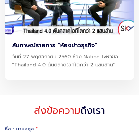
เมื่อสนามบินสามารถมองเห็นข้อมูลแบบเรียลไทม์ ไม่ว่าจะเป็น
จำนวนผู้โดยสาร ความหนาแน่นของพื้นที่ หรือสถานะเที่ยวบิน
การบริหารจัดการจึงไม่ใช่การคาดเดาอีกต่อไป แต่เป็นการ
ตัดสินใจบนพื้นฐานของข้อมูลที่แม่นยำและทันเวลา
แต่กลาย
เป็นการตัดสินใจที่
สัมภาษณ์รายการ “ห้องข่าวธุรกิจ”
วันที่ 27 พฤศจิกายน 2560 ช่อง Nation tvหัวข้อ
แม่นยำ
“Thailand 4.0 ดันตลาดไอทีโตกว่า 2 แสนล้าน”
ทันเวลา
และลดการใช้ทรัพยากรเกินจำเป็น
Biometric: ลดกระดาษ ลดคิว เพิ่มความ
ส่งข้อความ
ถึงเรา
ลื่นไหล
เทคโนโลยี Biometric (Face Scan) ช่วยให้ผู้โดยสารสามารถ
ชื่อ - นามสกุล
ใช้ใบหน้าแทน Boarding Pass ได้