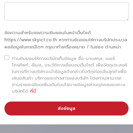
บริเวณเคาน์เตอร์ และเพิ่มความรวดเร็วในการระบายผู้โดยสาร
ภายในสนามบิน
ผลลัพธ์คือสนามบินสามารถ “ใช้พลังงานตามการใช้งานจริง”
ข้อความสำหรับขอความยินยอมในหน้าเว็บไซต์
ไม่ต้องเปิดระบบรองรับเกินความจำเป็น
https://www.skyict.co.th หากท่านยินยอมให้ทางบริษัทประมวล
ผลข้อมูลในกรณีใดๆ กรุณาทำเครื่องหมาย / ในช่อง ด้านหน้า
AOCC & Real-time Data: ลด Taxi
Time ลดคาร์บอนโดยตรง
ท่านยินยอมให้ทางบริษัทเก็บข้อมูล ชื่อ-นามสกุล, เบอร์
โทรศัพท์, อีเมล, ประวัติการเยี่ยมชมเว็บไซต์ เพื่อวัตถุประสงค์
ในการที่ทางบริษัทจะนำข้อมูลดังกล่าวไปติดต่อกลับลูกค้าเพื่อ
ในระดับการปฏิบัติการ ระบบ AOCC (Airport Operations
เสนอสินค้า บริการและข่าวสารของบริษัท โดยท่านสามารถ
Control Center) และ Real-time Data ช่วยให้การจัดสรร
อ่านรายละเอียดเพิ่มเติมในนโยบายข้อมูลส่วนบุคคลของทาง
บริษัทได้
ที่นี่
Gate และ Stand มีความแม่นยำมากขึ้น ลดเวลาการรอของ
เครื่องบิน และลดระยะเวลา Taxi บนรันเวย์ได้อย่างมี
ส่งข้อมูล
ประสิทธิภาพ ซึ่งเป็นหนึ่งในจุดที่ “ลดการปล่อยคาร์บอนได้
โดยตรงที่สุด”