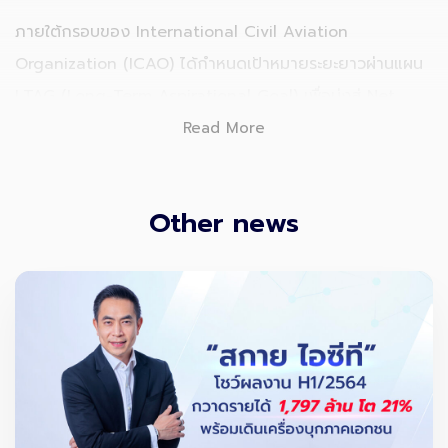
ภายใต้กรอบของ
International Civil Aviation
Organization
(ICAO) ได้กำหนดเป้าหมายระยะยาวผ่านแผน
LTAG (Long-Term Aspirational Goal) เพื่อมุ่งสู่ Net
Zero Carbon ภายในปี 2050 โดยอุตสาหกรรมการบินใน
Read More
ปัจจุบันมีสัดส่วนการปล่อยคาร์บอนประมาณ 2–3% ของทั้ง
โลก และยังมีแนวโน้มเติบโตอย่างต่อเนื่อง
Other news
คำถามสำคัญจึงไม่ใช่ “จะลดพลังงานหรือไม่” แต่คือ “จะลด
อย่างไร โดยไม่กระทบการเติบโตของการเดินทาง”
คำตอบ
ของสนามบินยุคใหม่ คือการใช้ “ข้อมูล”
เป็นตัวขับเคลื่อน