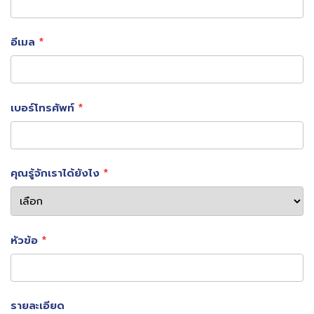
ผลลัพธ์ที่เกิดขึ้น
อีเมล
ลดการใช้กระดาษในปริมาณมหาศาล
ลดขั้นตอนการตรวจสอบ
เบอร์โทรศัพท์
ลดเวลาการรอคอย
เมื่อ Passenger Flow ดีขึ้น ความแออัดลดลง การใช้
คุณรู้จักเราได้ยังไง
พลังงานในระบบปรับอากาศและพื้นที่รอก็ลดลงโดยอัตโนมัติ
CUTE: กระจายผู้โดยสาร ลดความแออัด
หัวข้อ
ระบบ Common Use Terminal Equipment (CUTE) เช่น
Self Check-in และ Self Bag Drop ช่วยให้ผู้โดยสาร
สามารถจัดการขั้นตอนต่าง ๆ ได้ด้วยตนเอง ลดการรวมตัว
รายละเอียด