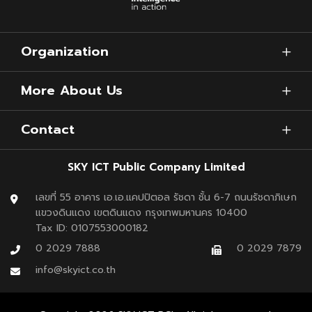
Organization
More About Us
Green Airport ไม่ได้เริ่มจากการลดพลังงาน แต่เริ่มจาก
Contact
“ข้อมูล” ที่ถูกใช้ให้เกิดประโยชน์สูงสุด เมื่อ Data ถูกแปลงเป็น
Insightและ Insight ถูกแปลงเป็นการตัดสินใจ
SKY ICT Public Company Limited
คุณค่าที่เกิดขึ้นจะถูกส่งต่อไปถึงผู้โดยสารในรูปแบบของ
เลขที่ 55 อาคาร เอ.เอ.แคปปิตอล รัชดา ชั้น 6-7 ถนนรัชดาภิเษก
แขวงดินแดง เขตดินแดง กรุงเทพมหานคร 10400
“ประสบการณ์ที่ดีขึ้น” ในทุกการเดินทาง และนั่นคือจุดเชื่อม
Tax ID: 0107553000182
สำคัญระหว่าง “ความยั่งยืน” และ “การเติบโต” ของ
0 2029 7888
0 2029 7879
อุตสาหกรรมการบินไทยในอนาคต 🌏✈️🌱
info@skyict.co.th