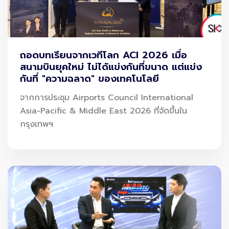
ความล่าช้า = ต้นทุนที่เพิ่มขึ้นทั้งระบบ
โดยเฉพาะช่วง Taxi time เครื่องบินสามารถใช้เชื้อเพลิงใน
ระดับหลายร้อยกิโลกรัมต่อเที่ยวบิน และเพียงการลดเวลา
ถอดบทเรียนจากเวทีโลก ACI 2026 เมื่อ
Ground Time 1–2 นาทีต่อเที่ยวบิน ก็สามารถลดทั้งต้นทุน
สนามบินยุคใหม่ ไม่ได้แข่งกันที่ขนาด แต่แข่ง
กันที่ "ความฉลาด" ของเทคโนโลยี
และการปล่อยคาร์บอนในภาพรวมได้อย่างมีนัยสำคัญ
จากการประชุม Airports Council International
นี่จึงเป็นเหตุผลที่
SKY ICT
เข้ามามีบทบาทสำคัญในการพัฒนา
Asia-Pacific & Middle East 2026 ที่จัดขึ้นใน
Smart Airport ของไทย ภายใต้แนวคิดที่ชัดเจนว่า
กรุงเทพฯ
“ยิ่งเร็วขึ้นเท่าไร ยิ่งประหยัดพลังงานมากขึ้นเท่านั้น”
Data-Driven Airport: เปลี่ยนข้อมูลให้
เป็นการตัดสินใจ
หัวใจของ Green Airport คือการเปลี่ยน “Data” ให้กลาย
เป็น “Insight” และต่อยอดสู่ “Decision” อย่างมีประสิทธิภาพ