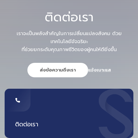
มากกว่าความยั่งยืน คือ “ความสามารถใน
ติดต่อเรา
การแข่งขัน”
ในระดับโลก สนามบินไม่ได้แข่งขันกันแค่ Capacity แต่แข่งขัน
เราจะเป็นพลังสำคัญในการเปลี่ยนแปลงสังคม ด้วย
กันที่
Efficiency + Sustainability
เทคโนโลยีอัจฉริยะ
ที่ช่วยยกระดับคุณภาพชีวิตของผู้คนให้ดียิ่งขึ้น
สายการบินเลือกสนามบินที่ช่วยลดเวลาและต้นทุน
ผู้โดยสารเลือกสนามบินที่เดินทางสะดวก
ส่งข้อความถึงเรา
แจ้งเบาะแส
นักลงทุนให้ความสำคัญกับ ESG
ดังนั้น Green Airport ที่ขับเคลื่อนด้วยข้อมูล จึงกลายเป็น
“ข้อได้เปรียบเชิงกลยุทธ์” ไม่ใช่แค่ภาพลักษณ์
ยกระดับประเทศไทย สู่ Aviation Hub
ติดต่อเรา
ด้วยทำเลของประเทศไทยที่เป็นศูนย์กลางของเอเชียตะวันออก