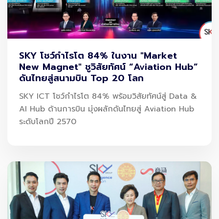
Academyสถาบันการจัดการปัญญาภิวัฒน์ ถนนแจ้งวัฒนะ
SKY โชว์กำไรโต 84% ในงาน "Market
New Magnet" ชูวิสัยทัศน์ “Aviation Hub”
ดันไทยสู่สนามบิน Top 20 โลก
SKY ICT โชว์กำไรโต 84% พร้อมวิสัยทัศน์สู่ Data &
AI Hub ด้านการบิน มุ่งผลักดันไทยสู่ Aviation Hub
ระดับโลกปี 2570
รองศาสตราจารย์ ดร. สมภพ มานะรังสรรค์
อธิการบดี
สถาบันการจัดการปัญญาภิวัฒน์
กล่าวว่า สถาบัน
การจัดการปัญญาภิวัฒน์ และ
สกาย ไอซีที ได้ร่วมมือกันมา
แล้ว 2 ปี เราทราบซึ้งที่ลูกศิษย์ได้ไปฝึกปฎิบัติงาน ณ สถาน