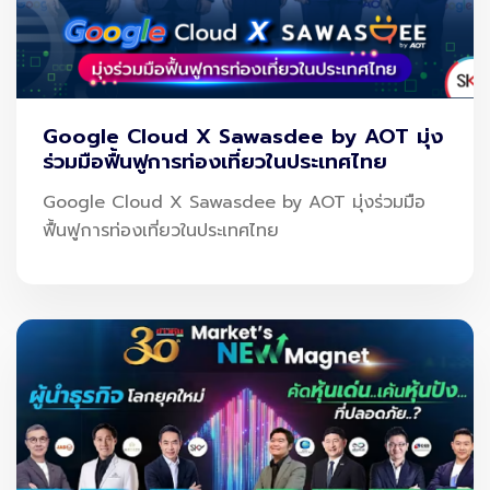
มือทางวิชาการ
(MOU) โดยได้รับเกียรติจาก
คุณสิทธิเดช
มัยลาภ ประธานเจ้าหน้าที่บริหาร บริษัท สกาย ไอซีที จำกัด
(มหาชน)
และ
รองศาสตราจารย์ ดร.สมภพ มานะรังสรรค์
อธิการบดี สถาบันการจัดการปัญญาภิวัฒน์ (พีไอเอ็ม)
เป็น
Google Cloud X Sawasdee by AOT มุ่ง
ประธานในพิธี เพื่อผนึกกำลังในการพัฒนาและส่งเสริมความ
ร่วมมือฟื้นฟูการท่องเที่ยวในประเทศไทย
ร่วมมือทางการศึกษา การแลกเปลี่ยนองค์ความรู้
Google Cloud X Sawasdee by AOT มุ่งร่วมมือ
ประสบการณ์ ด้านเทคโนโลยีอัจฉริยะและนวัตกรรม อันเป็น
ฟื้นฟูการท่องเที่ยวในประเทศไทย
ประโยชน์กับเยาวชนรุ่นใหม่ให้มีทักษะเฉพาะทางอย่างเชี่ยวชาญ
เป็นผู้สำเร็จการศึกษาที่มีคุณภาพสอดคล้องกับความต้องการ
ของสถานประกอบการ พร้อมกันนี้
อาจารย์พรวิทย์ พัชรินทร์
ตนะกุล รองอธิการบดีอาวุโสสายวิชาการ พีไอเอ็ม
และนายข
ยล ตันติชาติวัฒน์ ประธานเจ้าหน้าที่สายงานการตลาด บริษัท
สกาย ไอซีที จำกัด (มหาชน)
ร่วมลงนามเป็นพยาน เมื่อวัน
พฤหัสบดีที่ 3 พฤศจิกายน 2565 ณ ชั้น 16 อาคาร CP ALL