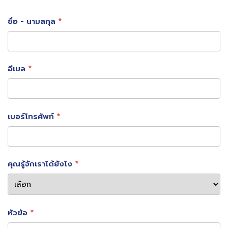
ชื่อ - นามสกุล
คุณสิทธิเดช มัยลาภ ประธานเจ้าหน้าที่บริหาร บริษัท สกาย ไอ
อีเมล
ซีที จำกัด (มหาชน)
หรือ
SKY
ผู้นำด้านการพัฒนานวัตกรรม
การให้บริการ Digital Platform และ AI-Empowered
Solution ระดับประเทศ กล่าวว่า สกาย ไอซีทีให้ความสำคัญกับ
เบอร์โทรศัพท์
การพัฒนาขีดความสามารถของคนรุ่นใหม่ ตามกลยุทธ์ Tech
Talent Transformation ของบริษัทที่มุ่งแก้ปัญหาการ
ขาดแคลนกำลังคน สนับสนุนการสร้างบุคลากรที่เชี่ยวชาญ
คุณรู้จักเราได้ยังไง
ด้านเทคโนโลยี (Tech Talent) เป็นคนรุ่นใหม่ ซึ่งจะเป็นกลไก
หลักที่ช่วยขับเคลื่อนองค์กรและประเทศไทยในอนาคต โดยสร้าง
ความร่วมมือกับสถาบันการศึกษาต่างๆ ผ่านโครงการ SKY
หัวข้อ
Rocket ถ่ายทอดองค์ความรู้ และเปิดโอกาสให้นักศึกษาได้นำ