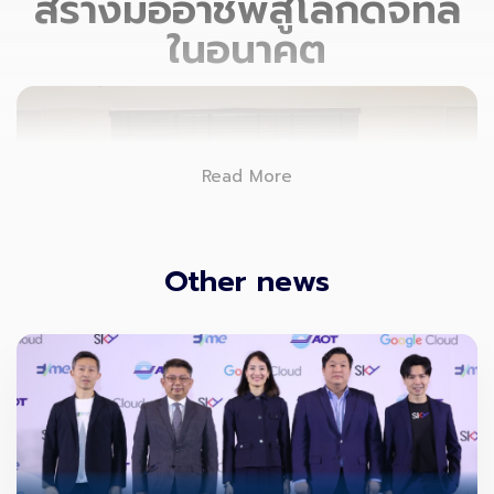
สร้างมืออาชีพสู่โลกดิจิทัล
ในอนาคต
Read More
Other news
บริษัท สกาย ไอซีที จำกัด (มหาชน)
(
SKY ICT)
ร่วมกับ
สถาบันการจัดการปัญญาภิวัฒน์ (พีไอเอ็ม)
ลงนาม ความร่วม