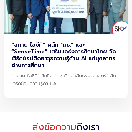
ประกอบการที่ทันสมัยสอดคล้องกับการเปลี่ยนแปลงของ
เทคโนโลยี และ Digitalization นี้มีความจำเป็นต่อสังคมขึ้น
เรื่อยๆ เพื่อยกระดับการเรียนการสอนได้อย่างสมบูรณ์แบบ จึง
ต้องอาศัยเครือข่ายพันธมิตรเข้ามาร่วมมือสร้างบุคลากร ผสม
“สกาย ไอซีที” ผนึก “มธ.” และ
ผสานกับรูปแบบการศึกษา Work-based Education เพื่อให้
“SenseTime” เสริมแกร่งการศึกษาไทย จัด
ผู้เรียนจะได้เรียนรู้ทั้งวิชาการและการปฎิบัติจริงอย่างเป็นรูป
เวิร์คช็อปติดอาวุธความรู้ด้าน AI แก่บุคลากร
ด้านการศึกษา
ธรรม
“สกาย ไอซีที” จับมือ “มหาวิทยาลัยธรรมศาสตร์” จัด
เวิร์คช็อปความรู้ด้าน AI
ส่งข้อความ
ถึงเรา