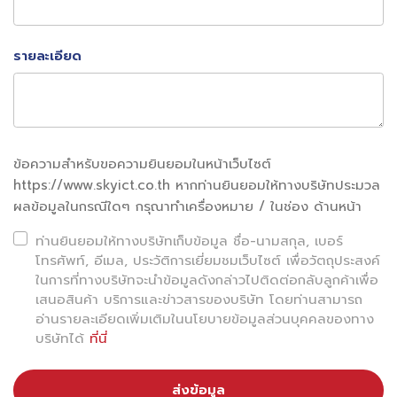
ทักษะวิชาการมาเชื่อมโยงกับการปฏิบัติงานจริง อาทิ การ
พัฒนาโซลูชันที่ต่อยอดจากเทคโนโลยีปัญญาประดิษฐ์ (AI-
รายละเอียด
Empowered Solution) การพัฒนาระบบและงานบริการ
เทคโนโลยีด้านการบิน (Aviation Tech) ภายในสนามบินต่างๆ
ทั่วประเทศ
ข้อความสำหรับขอความยินยอมในหน้าเว็บไซต์
https://www.skyict.co.th หากท่านยินยอมให้ทางบริษัทประมวล
ผลข้อมูลในกรณีใดๆ กรุณาทำเครื่องหมาย / ในช่อง ด้านหน้า
ท่านยินยอมให้ทางบริษัทเก็บข้อมูล ชื่อ-นามสกุล, เบอร์
โทรศัพท์, อีเมล, ประวัติการเยี่ยมชมเว็บไซต์ เพื่อวัตถุประสงค์
ในการที่ทางบริษัทจะนำข้อมูลดังกล่าวไปติดต่อกลับลูกค้าเพื่อ
เสนอสินค้า บริการและข่าวสารของบริษัท โดยท่านสามารถ
อ่านรายละเอียดเพิ่มเติมในนโยบายข้อมูลส่วนบุคคลของทาง
บริษัทได้
ที่นี่
ส่งข้อมูล