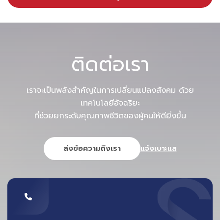
รองศาสตราจารย์ ดร. พิสิษฐ์ ชาญเกียรติก้องคณบดีคณะ
ติดต่อเรา
วิศวกรรมศาสตร์และเทคโนโลยี
กล่าวว่า
บริษัท สกาย ไอซีที มี
วิสัยทัศน์กว้างไกล เป็นแรงผลักดันสำคัญในการเปลี่ยนแปลง
เราจะเป็นพลังสำคัญในการเปลี่ยนแปลงสังคม ด้วย
สังคมผ่านทางเทคโนโลยี พีไอเอ็มจึงได้สร้างความร่วมมือเพื่อ
เทคโนโลยีอัจฉริยะ
พัฒนาบุคลากรทั้งสองฝ่าย อันจะนำไปสู่การถ่ายทอดการแลก
ที่ช่วยยกระดับคุณภาพชีวิตของผู้คนให้ดียิ่งขึ้น
เปลี่ยนประสบการณ์ ความรู้ เทคโนโลยี และนวัตกรรม ที่ช่วย
พัฒนาทั้งภาครัฐและเอกชน ทางด้านนักศึกษาคณะ
ส่งข้อความถึงเรา
แจ้งเบาะแส
วิศวกรรมศาสตร์และเทคโนโลยีได้มีโอกาสฝึกปฏิบัติงานกับ
สกาย ไอซีที ถือเป็นการเพิ่มศักยภาพในการบ่มเพาะนักศึกษา
ช่วยให้สามารถเข้าถึงหลักสูตรด้านเทคโนโลยีที่มีมาตรฐานสูง
แบบครบวงจร ตอบโจทย์ภาคอุตสาหกรรม และยังเป็นการเพิ่ม