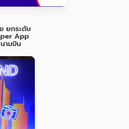
ย ยกระดับ
uper App
สนามบิน