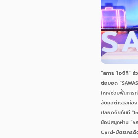
“
สกาย ไอซีที
” ร่
ต่อยอด
“
SAWAS
ใหญ่ช่วยฟื้นการท่
จับมือตำรวจท่องเท
ปลอดภัยทันที “I
ช้อปสนุกผ่าน “
Card-บัตรเครดิ