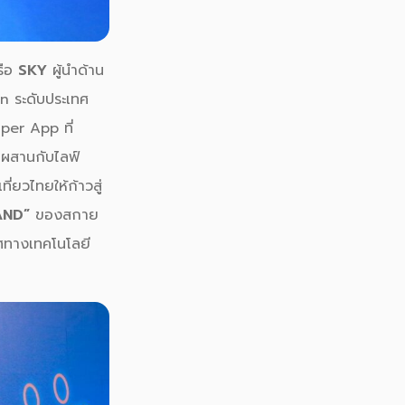
รือ
SKY
ผู้นำด้าน
n ระดับประเทศ
per App ที่
าผสานกับไลฟ์
่ยวไทยให้ก้าวสู่
AND”
ของสกาย
เวศทางเทคโนโลยี