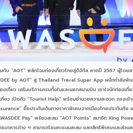
วมกับ
“AOT” พลิกโฉมท่องเที่ยวไทยสู่ดิจิทัล คาดปี 2567 ผู้โด
DEE by AOT”
สู่
Thailand Travel Super App ผนึกกำลังพันธ
องเที่ยว เสริม
บริการครบทั้งในและนอกสนามบิน
เอาใจนักท่องเที่
ี่ยว เปิดตัว “
Tourist Help” พร้อมอำนวยความสะดวก ตรงเข้า
nsurance” ซื้อประกันเดินทางราคาพิเศษจากเมืองไทยประกันภัย
SAWASDEE Pay” พร้อมสะสม “AOT Points” สมาชิก King Po
ตธนาคารต่าง ๆ สามารถโอนคะแนนสะสม แลกสิทธิพิเศษและส่ว