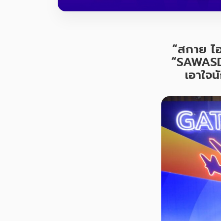
“
สกาย ไอ
“SAWAS
เอาใจน