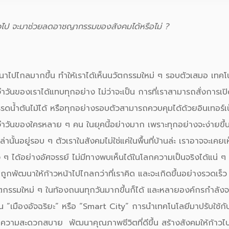
ั่วไป จะมาช่วยลดอาชญากรรมของสังคมได้หรือไม่ ?
นาไปไกลมากขึ้น ทำให้เราได้เห็นนวัตกรรมใหม่ ๆ รอบตัวเสมอ
เทคโ
จำวันของเราได้แทบทุกอย่าง ไม่ว่าจะเป็น การที่เราสามารถสั่งการเปิ
รรดน้ำต้นไม้ได้ หรือทุกอย่างรอบตัวสามารถควบคุมได้ด้วยอินเทอร์
ะจำวันของใครหลาย ๆ คน ในยุคนี้อย่างมาก เพราะทุกอย่างจะง่ายขึ้
่านั้นอยู่รอบ ๆ ตัวเราในสังคมไม่ใช่แค่ในพื้นที่บ้านล่ะ เราอาจจะเคย
ๆ ได้อย่างอัศจรรย์ ไม่มีทางพบเห็นได้ในโลกความเป็นจริงได้แน่ ๆ แต
น ถูกพัฒนาให้ก้าวหน้าไปไกลกว่าที่เราคิด และจะเกิดขึ้นอย่างรวดเร็ว
ัตกรรมใหม่ ๆ ในท้องถนนทุกวันมากขึ้นก็ได้ และหลายองค์กรกำลั
็น “เมืองอัจฉริยะ” หรือ “
Smart City
” การนำ
เทคโนโลยี
มาปรับใช้ก
่อความสะดวกสบาย พัฒนาคุณภาพชีวิตที่ดีขึ้น สร้างสังคมให้ก้าวไปส