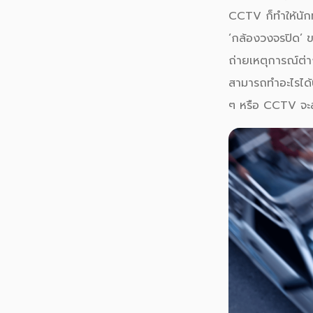
CCTV
ก็ทำให้นักท
‘
กล้องวงจรปิด
’ 
ถ่ายเหตุการณ์ต่า
สามารถทำอะไรได้บ
ๆ หรือ
CCTV
จะส