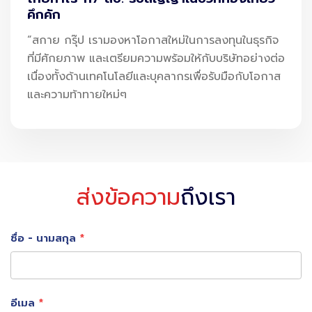
ฟ้าทะลายโจร
ร่วมกับยาอื่นควรปรึกษาแพทย์เพื่อรับคำแนะนำ
คึกคัก
ก่อนการใช้ยาทุกครั้ง
“สกาย กรุ๊ป เรามองหาโอกาสใหม่ในการลงทุนในธุรกิจ
ที่มีศักยภาพ และเตรียมความพร้อมให้กับบริษัทอย่างต่อ
เนื่องทั้งด้านเทคโนโลยีและบุคลากรเพื่อรับมือกับโอกาส
และความท้าทายใหม่ๆ
ส่งข้อความ
ถึงเรา
ชื่อ - นามสกุล
4 กลุ่มผู้ป่วยห้ามกินฟ้าทะลายโจร เมื่อมีอาการเจ็บคอ
ห้ามใช้
ฟ้าทะลายโจร
สำหรับแก้เจ็บคอในกรณีต่างๆ ต่อไปนี้
อีเมล