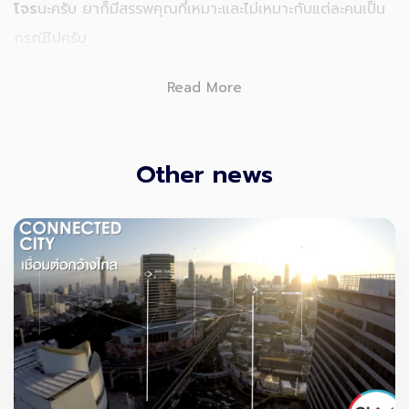
โจร
นะครับ ยาก็มีสรรพคุณที่เหมาะและไม่เหมาะกับแต่ละคนเป็น
กรณีไปครับ
วันนี้ SKY เลยพาทุกคนมาอ่าน 5 ข้อที่ต้องรู้ก่อนรับประทาน
ฟ้า
Read More
ทะลายโจร
กันครับ
Other news