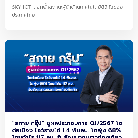
SKY ICT ตอกย้ำสถานะผู้นำด้านเทคโนโลยีดิจิทัลของ
ประเทศไทย
ผลข้างเคียงจากการรับประทานเกินขนาด
ตับอักเสบ ความดันโลหิตต่ำ รวมถึงไม่ควร
ใช้ฟ้าทะลายโจร
ใน
หญิงตั้งครรภ์ เพราะอาจทำให้ทารกพิการได้ และที่สำคัญที่
หลายคนอาจเข้าใจผิดไป
ฟ้าทะลายโจร
ไม่สามารถป้องกันการ
ติดเชื้อ
โควิด-19
ได้นะครับ ถึงจะรับประทาน
ยาฟ้าทะลายโจร
ก็
ยังมีโอกาสในการติดเชื้อ
โควิด-19
ได้เช่นกันครับ
คำแนะนำจากแพทย์
“สกาย กรุ๊ป” ชูผลประกอบการ Q1/2567 โต
ต่อเนื่อง โชว์รายได้ 1.4 พันลบ. โตพุ่ง 68%
หากมียารักษาโรคประจำตัวที่รับประทานอยู่เดิม หรือรับประทาน
โกยกำไร 117 ลบ. รับสัญญาณบวกท่องเที่ยว