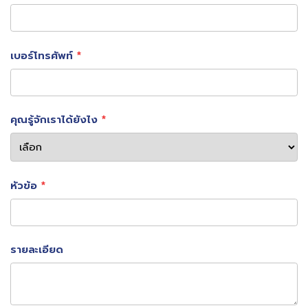
ผู้ป่วยที่มีอาการเจ็บคอเนื่องจากติดเชื้อ Streptococcus
group A
เบอร์โทรศัพท์
ผู้ป่วยที่มีประวัติเป็นโรคไตอักเสบ เนื่องจากเคยติดเชื้อ
Streptococcus group A
คุณรู้จักเราได้ยังไง
ผู้ป่วยที่มีประวัติเป็นโรคหัวใจรูห์มาติค
ผู้ป่วยที่มีอาการเจ็บคอเนื่องจากมีการติดเชื้อแบคทีเรีย และมี
อาการรุนแรง เช่น มีตุ่มหนองในคอ มีไข้สูง และหนาวสั่น
หัวข้อ
ขอบคุณข้อมูล
chulalongkornhospital.go.th ,
รายละเอียด
www.sanook.com