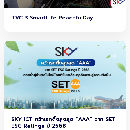
ฟ้าทะลายโจร
มีฤทธิ์ต้านการแข็งตัวของเลือด รวมถึง มีฤทธิ์
ขยายหลอดเลือด ซึ่งหากรับประทานคู่กับยาบางชนิด อาจส่ง
TVC 3 SmartLife PeacefulDay
ผลให้เลือดออกง่ายขึ้น หรือความดันผิดปกติได้
ยาที่ควรระวังเมื่อรับประทานร่วมกับ
ฟ้าทะลายโจร
มักเป็นยา
รักษาโรคที่พบบ่อยในโรคหัวใจ โรคไขมันสูง โรคความดันโลหิต
สูง เช่น warfarin, aspirin,clopidogrel,
propranolol,simvastatin และ atorvastatin
SKY ICT คว้าเรทติ้งสูงสุด “AAA” จาก SET
ESG Ratings ปี 2568