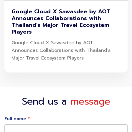
การตรวจหาแอนติบอดีต่อไวรัส
COVID-19
หลังฉีด
วัคซีน
Google Cloud X Sawasdee by AOT
ป้องกันโควิด-19
SARS-CoV-2 Spike Protein
Announces Collaborations with
Thailand's Major Travel Ecosystem
Antibodies Testing ด้วยการเจาะเลือด เพื่อหาการตอบ
Players
สนองของร่างกายต่อการฉีดวัคซีน โดยการสร้าง Anti-Spike
Google Cloud X Sawasdee by AOT
Protein
Announces Collaborations with Thailand's
ราคา 1,500 บาท
Major Travel Ecosystem Players
ตรวจหาแอนติบอดีหลังฉีดวัคซีน:
AstraZeneca สามารถตรวจได้หลังฉีดวัคซีนเข็มแรกหรือเข็มที่
สองแล้ว 4-6 สัปดาห์
Send us a
message
Sinovac/Sinopharm สามารถตรวจได้หลังฉีดวัคซีนครบ 2
เข็มแล้ว 4-6 สัปดาห์
Full name
ตรวจหาแอนติบอดีหลังหายป่วย
COVID-19
: สามารถตรวจได้