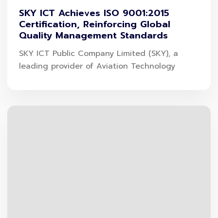
SKY ICT Achieves ISO 9001:2015
ราคา 1,200 บาท
Certification, Reinforcing Global
Quality Management Standards
ตรวจหาเปอร์เซ็นต์การยับยั้งเชื้อโควิด-19
SKY ICT Public Company Limited (SKY), a
leading provider of Aviation Technology
Covid-19 IgM / IgG & NT (Antibody)
ราคา 2,500 บาท
คำแนะนำในการ
ตรวจหาภูมิคุ้มกัน
หลังหายป่วยหรือหลังจากกักตัว ครบ 14 วัน
หลังจากฉีดวัคซีนครบ 2 เข็ม ไปแล้ว 14-28 วัน
ตั้งแต่วันนี้ – 31 ธ.ค. 64
ที่ ศูนย์ตรวจสุขภาพ ชั้น 2
โรงพยาบาลเมดพาร์ค