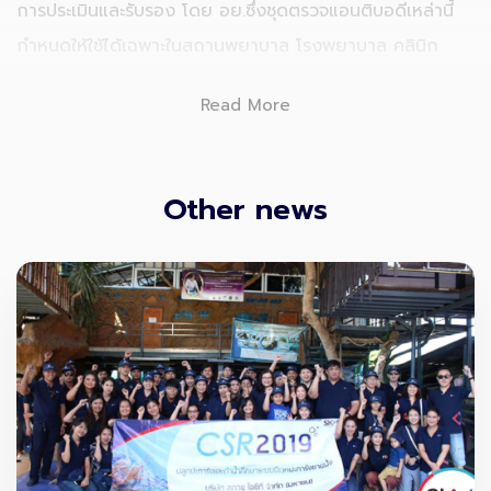
การประเมินและรับรอง โดย อย.ซึ่งชุดตรวจแอนติบอดีเหล่านี้
กำหนดให้ใช้ได้เฉพาะในสถานพยาบาล โรงพยาบาล คลินิก
เวชกรรม คลินิกเฉพาะทางเวชกรรม คลินิกเทคนิคการแพทย์
Read More
เท่านั้น
รวมถึงการตรวจและการแปลผลการตรวจ ต้องทำโดยบุคลากร
Other news
ทางการแพทย์เท่านั้น เพราะจะต้องพิจารณาข้อมูลอาการ หรือ
การตรวจอื่น ๆ เพิ่มเติมด้วย จึงห้ามไม่ให้ประชาชนหาซื้อมา
ตรวจด้วยตัวเอง เพราะอาจตรวจผิดพลาด เกิดความเข้าใจผิด
และก่อให้เกิดปัญหาในการควบคุมโรคระบาดได้ครับ
วันนี้ SKY จึงรวบรวมโรงพยาบาลที่มีการรับ
ตรวจหาภูมิคุ้มกัน
โควิด-19
และราคาเบื้องต้นมาให้ทุกๆคนได้เซฟเก็บไว้เป็นทาง
เลือกในการเดินทางไปตรวจกันครับ
โรงพยาบาลเกษมราษฎร์