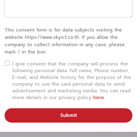
แอนติบอดี หลังจากได้รับเชื้อ หรือฉีด
วัคซีน COVID-19
เพื่อ
ประเมินภูมิคุ้มกันของร่างกาย – ได้รับมาตรฐานสากล CE-
IVD, Thai FDA – หลักกการ CMIA
This consent form is for data subjects visiting the
ราคา1,500 – 1,500 ฿ หมดเขต 31 ธันวาคม 2564
website https://www.skyict.co.th. If you allow the
company to collect information in any case, please
สอบถามรายละเอียดเพิ่มเติมได้ที่
ศูนย์สุขภาพและอาชีวอนามัย
mark / in the box.
โทร.02-561-1111 ต่อ 2110, 2111
I give consent that the company will process the
following personal data: Full name, Phone number,
โรงพยาบาลรามคำแหง
E-mail, and Website history for the purpose of the
company to use the said personal data to send
ตรวจหาปริมาณแอนติบอดีต่อเชื้อ
โควิด-19
(Covid19
advertisement and marketing media. You can read
more details in our privacy policy
here
.
Antibody Level Test) คืออะไร?
เป็นการตรวจเลือดเพื่อหาระดับภูมิต้านทานต่อเชื้อ SARS-
Submit
CoV2 ในส่วนของ Spike Protein ที่เป็นส่วนสำคัญในการนำ
เชื้อเข้าสู่เซลล์ และทำให้เกิดการติดเชื้อ เมื่อร่างกายได้รับเชื้อ