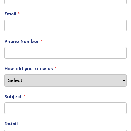
หลังจากติดเชื้อ 4-6 สัปดาห์
Email
โรงพยาบาลลาดพร้าว
โปรแกรมการ
ตรวจหาภูมิคุ้มกันโควิด-19
ด้วยชุดทดสอบ
Phone Number
รวดเร็ว (IgM/IgG) Rapid Test : ราคา 650 บาท (ราคานี้
รวมค่าบริการ รพ. แล้ว)
* แต่ไม่รวมค่าแพทย์*
How did you know us
โรงพยาบาลวิภาวดี
ตรวจหาภูมิคุ้มกัน Anti-S (RBD) IgG หลังจากได้รับเชื้อ หรือ
Subject
ฉีดวัคซีน SARS-CoV2 antibody testing (spike) – มี
ความจำเพาะมากขึ้นกว่าเดิม โดยตรวจด้วยการเจาะเลือด –
เป็นการตรวจหาภูมิคุ้มกันเชิงปริมาณ – สามารถดูระดับของ
Detail