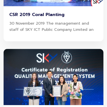
ตรวจหาภูมิคุ้มกัน
หลังได้รับเชื้อ หรือ
ฉีดวัคซีน Covid-19
CSR 2019 Coral Planting
เป็นการตรวจเลือดเพื่อหาระดับภูมิต้านทานเชื้อ SARS-CoV-2
30 November 2019 The management and
เมื่อร่างกายเราได้รับเชื้อหรือวัคซีน ระบบภูมิคุ้มกันในร่างกายจะ
staff of SKY ICT Public Company Limited an
สร้างภูมิต้านทานขึ้นเพื่อต่อต้านเชื้อ ถ้าระดับของภูมิต้านทาน
มากพอ จะช่วยลดโอกาสการติดเชื้อ และลดความรุนแรงของ
โรคได้
ตรวจหาภูมิคุ้มกันโควิด-19
Covid-19 IgG / IgM (Rapid Screening Test)
ราคา 690 บาท
ตรวจหาปริมาณภูมิคุ้มกันโควิด-19
Covid-19 Ab IgG (Quantitative)