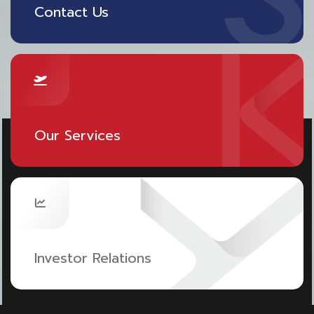
Contact Us
หรือไม่ โปรแกรมตรวจหาภูมิคุ้มกันสามารถทำได้ โดยตรวจผ่าน
การเจาะเลือด และนำไปวินิจฉัยต่อในห้องปฏิบัติการ
โรงพยาบาลพระราม 9
แพ็กเกจ
ตรวจหาภูมิคุ้มกัน
หลังฉีด
วัคซีนโควิด-19
Our Services
ราคา : 1,500 ฿
โรงพยาบาลพริ้นซ์ สุวรรณภูมิ
ตรวจภูมิคุ้มกัน Covid-19
IgG Antibody
เหมาะสำหรับ
Investor Relations
ผู้ที่ต้องการตรวจหาภูมิคุ้มกัน หลังหายป่วย Covid-19 กักตัว
ครบ 14 วัน และไม่มีอาการป่วยแล้ว