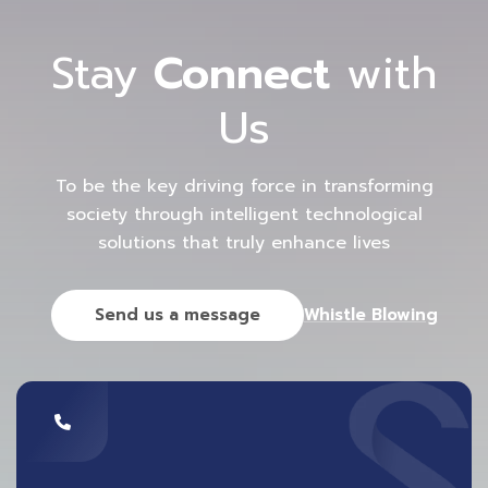
หรือวัคซีน ระบบภูมิคุ้มกันในร่างกาย จะสร้างภูมิต้านทานขึ้น
Stay
Connect
with
เพื่อต่อต้านเชื้อ โดยระดับของภูมิต้านทานที่มากพอ จะช่วยลด
โอกาสการติดเชื้อ และลดความรุนแรงของโรคลงได้
Us
ราคา 1,200 บาท / ครั้ง
To be the key driving force in transforming
โรงพยาบาลบางโพ
society through intelligent technological
solutions that truly enhance lives
ตรวจหา
ภูมิคุ้มกันโควิด-19
(Covid19 Antibody Level
Test)
Send us a message
Whistle Blowing
ตรวจเลือดเพื่อหาระดับภูมิต้านทานต่อเชื้อ SARS-CoV2 ใน
ส่วนของ Spike Protein
ราคา1,200.- (รวมค่าแพทย์และค่าบริการโรงพยาบาลแล้ว)
หากยังสงสัย จะมีภูมิในร่างกาย หลังการฉีด
วัคซีนโควิด-19