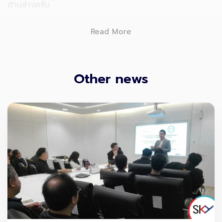
ด้านล่างครับ
ในการเพิ่มโอกาสผ่านเข้ารอบฟุตบอลโลก ทีมชาติไทยต้อง
Read More
พัฒนายกระดับการเล่นและผลการแข่งขันโดยรวม อาจรวมถึง
การลงทุนในการพัฒนานักเตะรายบุคคล, งานโค้ช และ
Other news
โครงสร้างพื้นฐาน นี่คือบางขั้นตอนเฉพาะเจาะจงที่
AI
ช่วย
แนะนำทีมชาติไทยมีโอกาสผ่านเข้าไปเล่นฟุตบอลโลกได้