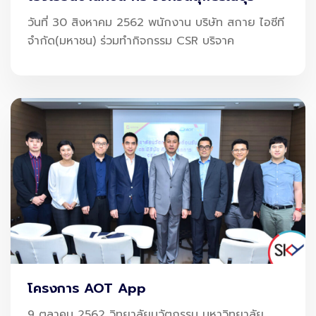
วันที่ 30 สิงหาคม 2562 พนักงาน บริษัท สกาย ไอซีที
จำกัด(มหาชน) ร่วมทำกิจกรรม CSR บริจาค
2.การสร้างวัฒนธรรมในทีมที่แข็งแกร่ง
: การสร้างสภาพ
แวดล้อมและ Attitude ในเชิงบวก ซึ่งอาจช่วยให้นักเตะรู้สึก
ถึงแรงกระตุ้น และมีสมาธิดีขึ้นในการลงสนาม
โครงการ AOT App
9 ตุลาคม 2562 วิทยาลัยนวัตกรรม มหาวิทยาลัย