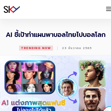
AI ชี้เป้าทำแผนพาบอลไทยไปบอลโลก
|
TRENDING NOW
23 ธันวาคม 2565