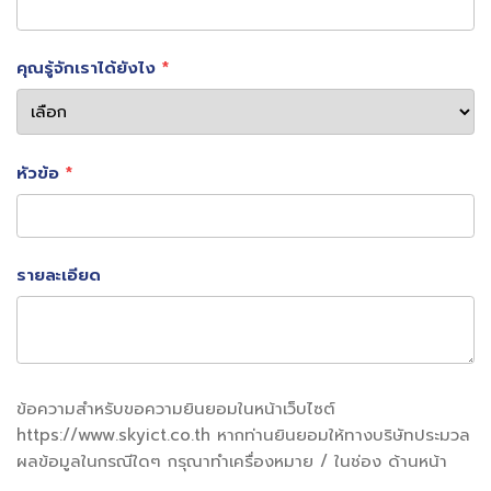
คุณรู้จักเราได้ยังไง
หัวข้อ
4.การได้รับแรงสนับสนุนที่แข็งแกร่งจากสมาคมฟุตบอลไทย
และรัฐบาล
: ควรจัดหาทรัพยากรและการสนับสนุนสิ่งที่ทีมชาติ
รายละเอียด
ไทยต้องการเพื่อประสบความสำเร็จ ซึ่งอาจรวมถึงการเพิ่มเงิน
ทุนสำหรับพัฒนาการนักเตะ, งานโค้ช และโครงสร้างพื้นฐาน
เช่นเดียวกับ การตลาดและการโปรโมทเพื่อเพิ่มการพูดถึงและ
ความนิยมของทีม
ข้อความสำหรับขอความยินยอมในหน้าเว็บไซต์
https://www.skyict.co.th หากท่านยินยอมให้ทางบริษัทประมวล
ผลข้อมูลในกรณีใดๆ กรุณาทำเครื่องหมาย / ในช่อง ด้านหน้า