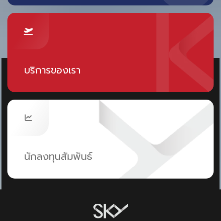
บริการของเรา
นักลงทุนสัมพันธ์