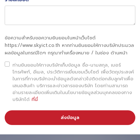
โรงพยาบาลนันอา ค่าบริการ 1,100 บาท
แต่หากประชาชนมีความสุ่มเสี่ยงต่อการติดเชื้อโควิด
-19 เข้าข่ายเป็นผู้ป่วยต้องสงสัยภายใต้เกณฑ์ หรือ
ข้อความสำหรับขอความยินยอมในหน้าเว็บไซต์
เงื่อนไขของกระทรวงสาธารณสุข ไม่ว่าผลตรวจจะ
https://www.skyict.co.th หากท่านยินยอมให้ทางบริษัทประมวล
ผลข้อมูลในกรณีใดๆ กรุณาทำเครื่องหมาย / ในช่อง ด้านหน้า
ออกมาเป็นลบหรือเป็นบวก ก็สามารถเข้ารับการตรวจ
ท่านยินยอมให้ทางบริษัทเก็บข้อมูล ชื่อ-นามสกุล, เบอร์
โควิด-19 ฟรี! ที่โรงพยาบาลทั่วประเทศได้เลยครับ
โทรศัพท์, อีเมล, ประวัติการเยี่ยมชมเว็บไซต์ เพื่อวัตถุประสงค์
ในการที่ทางบริษัทจะนำข้อมูลดังกล่าวไปติดต่อกลับลูกค้าเพื่อ
Source :
เสนอสินค้า บริการและข่าวสารของบริษัท โดยท่านสามารถ
อ่านรายละเอียดเพิ่มเติมในนโยบายข้อมูลส่วนบุคคลของทาง
https://www.brighttv.co.th/news/social/covid19
บริษัทได้
ที่นี่
price
ส่งข้อมูล