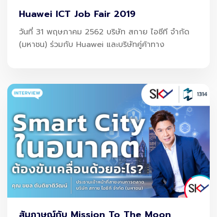
Huawei ICT Job Fair 2019
โรงพยาบาลพญาไท 1 ค่าบริการ 3,500 บาท
วันที่ 31 พฤษภาคม 2562 บริษัท สกาย ไอซีที จำกัด
โรงพยาบาลพญาไท 2 ค่าบริการ 6,500 บาท
(มหาชน) ร่วมกับ Huawei และบริษัทคู่ค้าทาง
โรงพยาบาลพญาไท 3 ค่าบริการ 4,500 บาท
โรงพยาบาลรามคำแหง ค่าบริการ 3,000-5,400
บาท
โรงพยาบาลวิชัยยุทธ ค่าบริการ 5,500-6,000
บาท
โรงพยาบาลวิภาวดี ค่าบริการ 5,990 บาท
โรงพยาบาลเวิลด์เมดิคอล ค่าบริการ 3,000 บาท
สัมภาษณ์กับ Mission To The Moon