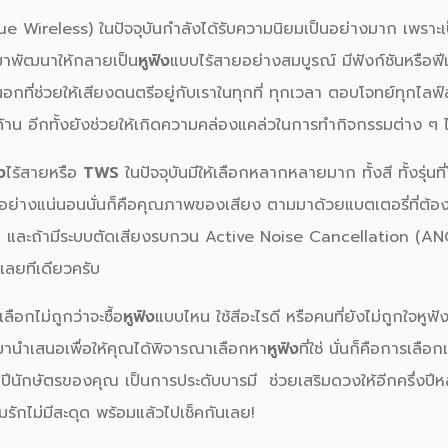
ue Wireless) ในปัจจุบันกำลังได้รับความนิยมเป็นอย่างมาก เพราะ
ามาพัฒนาให้กลายเป็น
หูฟัง
แบบไร้สายอย่างสมบูรณ์ มีฟังก์ชันหรือฟี
ที่ช่วยให้เสียงดนตรีอยู่กับเราในทุกที่ ทุกเวลา ตอบโจทย์ทุกไล
กด้าน อีกทั้งยังช่วยให้เกิดความคล่องแคล่วในการทำกิจกรรมต่าง ๆ 
ง
ไร้สายหรือ
TWS
ในปัจจุบันมีให้เลือกหลากหลายมาก ทั้งสี ทั้งรุ่นที
มีอย่างแน่นอนนั่นก็คือคุณภาพของเสียง ตามมาด้วยแบตเตอรี่ที่ต้
ัน และถ้ามีระบบตัดเสียงรบกวน Active Noise Cancellation (ANC)
เลยทีเดียวครับ
เลือกไม่ถูกว่าจะซื้อ
หูฟัง
แบบไหน ใช้สีอะไรดี หรือคนที่ยังไม่ถูกใจหูฟังที
ธีมานำเสนอเพื่อให้คุณได้พิจารณาเลือกหา
หูฟัง
ที่ใช่ นั่นก็คือการเลื
ีนักษัตรของคุณ เป็นการประดับบารมี ช่วยเสริมดวงให้อีกครึ่งปีหล
รักไม่มีสะดุด พร้อมแล้วไปเช็คกันเลย!