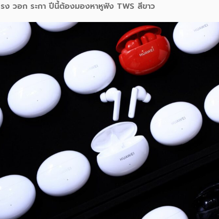
โรง วอก ระกา ปีนี้ต้องมองหาหูฟัง TWS สีขาว