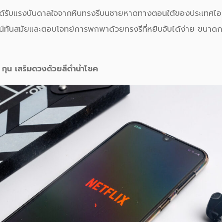
ได้รับแรงบันดาลใจจากหินทรงรีบนชายหาดทางตอนใต้ของประเทศไอซ์
ไซน์ทันสมัยและตอบโจทย์การพกพาด้วยทรงรีที่หยิบจับได้ง่าย ขนาดก
ะ กุน เสริมดวงด้วยสีดำนำโชค