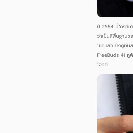
ปี 2564 นี้ใครที่เ
ว่าเป็นสีพื้นฐานข
โชคแล้ว ยังดูทันส
FreeBuds 4i
หู
โจทย์