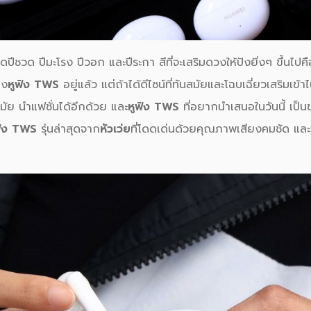
กิดปีชวด ปีมะโรง ปีวอก และปีระกา สีที่จะเสริมดวงให้ปังยิ่งๆ ขึ้นไปค
อง
หูฟัง TWS
อยู่แล้ว แต่ถ้าได้ดีไซน์ที่ทันสมัยและโฉบเฉี่ยวเสริมเ
มัย นำแฟชั่นได้อีกด้วย และ
หูฟัง TWS
ที่อยากนำเสนอในวันนี้ เป็
ฟัง TWS
รุ่นล่าสุดจาก
หัวเว่ย
ที่โดดเด่นด้วยคุณภาพเสียงคมชัด และฟ