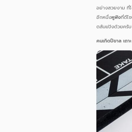
อย่างสวยงาม ที่
อีกหนึ่ง
หูฟัง
ที่ดี
ตลับแป้งด้วยครับ
คนเกิดปีขาล เถา