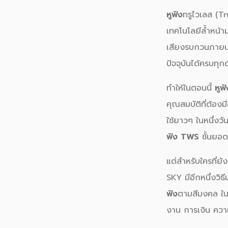
หูฟัง
ทรูไวเลส (Tr
เทคโนโลยีล้ำหน้
เสียงรบกวนภายนอก
ปัจจุบันได้ครบทุ
ทำให้ในตอนนี้
หูฟั
คุณสมบัติที่ต้อง
ใช้ยาวๆ ในหนึ่งว
ฟัง TWS
ชั้นยอด
แต่สำหรับใครที่ยัง
SKY มีอีกหนึ่งวิ
ฟัง
ตามสีมงคล ในป
งาน การเงิน ความ