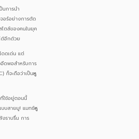
เป็นการนำ
เจอร์อย่างการตัด
ฟ์สไตล์ของคนในยุค
ได้อีกด้วย
่โดดเด่น แต่
องอึดพอสำหรับการ
 ก็จะถือว่าเป็น
หู
่ใช้อยู่ตอนนี้
อกแบบสายมู! แมทช์
หู
ังราบรื่น การ