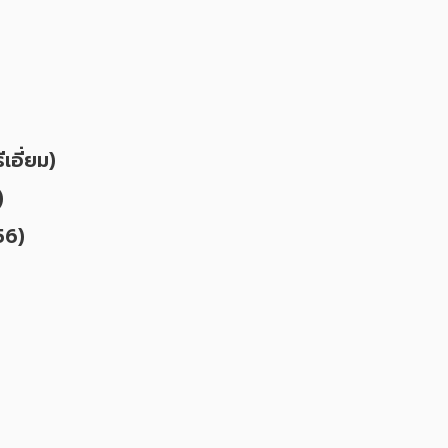
เอี่ยม)
)
56)