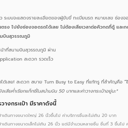
ล้ว ระบบจะแสดงรายละเอียดของผู้ขับขี่ ทะเบียนรถ หมายเลข ช่องจอ
นตรง ไปยังช่องจอดรถได้เลย ไม่ต้องเสียเวลาต่อคิวกดที่ตู้ และ
มบินสุวรรณภูมิ
ด้เลย! สะดวก สบาย Turn Busy to Easy ที่แท้ทรู ที่
สำคัญคือ
“
ยังเสียค่ำเรียกแท็กซี่ในสนำมบิน 50 บาทและค่าวางกระเป๋าอยู่นะ*
ารวางกระเป๋า
มีราคาดังนี้
๋าเดินทางขนาดใหญ่ 26 นิ้วขึ้นไป ค่าบริการชิ้นละไม่เกิน 20 บาท
าเดินทางขนาดเล็กไม่เกิน 26 นิ้ว แต่มีจำนวนหลายชิ้น ชิ้นที่ 3 ขึ้นไป ค่