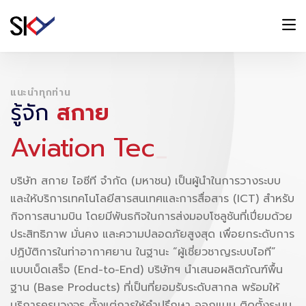
แนะนำทุกท่าน
รู้จัก
สกาย
A
v
i
a
t
i
o
n
T
e
c
h
n
o
l
o
g
y
_
บริษัท สกาย ไอซีที จำกัด (มหาชน) เป็นผู้นำในการวางระบบ
และให้บริการเทคโนโลยีสารสนเทศและการสื่อสาร (ICT) สำหรับ
กิจการสนามบิน โดยมีพันธกิจในการส่งมอบโซลูชันที่เปี่ยมด้วย
ประสิทธิภาพ มั่นคง และความปลอดภัยสูงสุด เพื่อยกระดับการ
ปฏิบัติการในท่าอากาศยาน ในฐานะ “ผู้เชี่ยวชาญระบบไอที”
แบบเบ็ดเสร็จ (End-to-End) บริษัทฯ นำเสนอผลิตภัณฑ์พื้น
ฐาน (Base Products) ที่เป็นที่ยอมรับระดับสากล พร้อมให้
บริการครบวงจร ตั้งแต่การให้คำปรึกษา ออกแบบ ติดตั้งระบบ